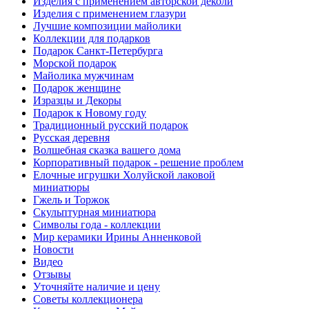
Изделия с применением авторской деколи
Изделия с применением глазури
Лучшие композиции майолики
Коллекции для подарков
Подарок Санкт-Петербурга
Морской подарок
Майолика мужчинам
Подарок женщине
Изразцы и Декоры
Подарок к Новому году
Традиционный русский подарок
Русская деревня
Волшебная сказка вашего дома
Корпоративный подарок - решение проблем
Елочные игрушки Холуйской лаковой
миниатюры
Гжель и Торжок
Скульптурная миниатюра
Символы года - коллекции
Мир керамики Ирины Анненковой
Новости
Видео
Отзывы
Уточняйте наличие и цену
Советы коллекционера