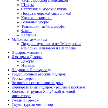
Часы с морской символикой
Штофы
Статуэтки и морские куклы
Посуда с морской символикой
Кружки и тарелки
Головные уборы
Тельняшки, майки, шарфы
Флаги
Картины
Майолика мужчинам
Подарки мужчинам от "Мастерской
майолики Павловой и Шепелева"
Подарок женщине
Изразцы и Декоры
Декоры
Изразцы
Подарок к Новому году
Традиционный русский подарок
Русская деревня
Волшебная сказка вашего дома
Корпоративный подарок - решение проблем
Елочные игрушки Холуйской лаковой
миниатюры
Гжель и Торжок
Скульптурная миниатюра