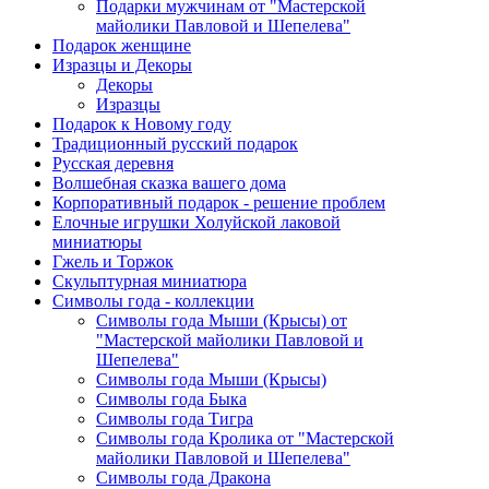
Подарки мужчинам от "Мастерской
майолики Павловой и Шепелева"
Подарок женщине
Изразцы и Декоры
Декоры
Изразцы
Подарок к Новому году
Традиционный русский подарок
Русская деревня
Волшебная сказка вашего дома
Корпоративный подарок - решение проблем
Елочные игрушки Холуйской лаковой
миниатюры
Гжель и Торжок
Скульптурная миниатюра
Символы года - коллекции
Символы года Мыши (Крысы) от
"Мастерской майолики Павловой и
Шепелева"
Символы года Мыши (Крысы)
Символы года Быка
Символы года Тигра
Символы года Кролика от "Мастерской
майолики Павловой и Шепелева"
Символы года Дракона