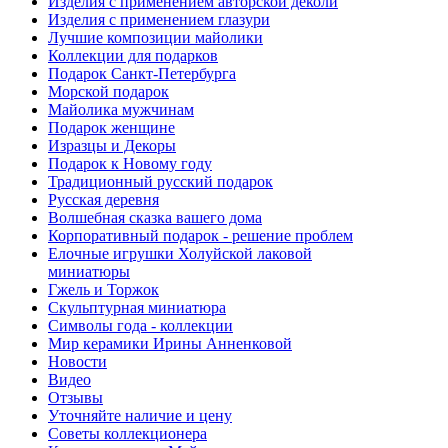
Изделия с применением авторской деколи
Изделия с применением глазури
Лучшие композиции майолики
Коллекции для подарков
Подарок Санкт-Петербурга
Морской подарок
Майолика мужчинам
Подарок женщине
Изразцы и Декоры
Подарок к Новому году
Традиционный русский подарок
Русская деревня
Волшебная сказка вашего дома
Корпоративный подарок - решение проблем
Елочные игрушки Холуйской лаковой
миниатюры
Гжель и Торжок
Скульптурная миниатюра
Символы года - коллекции
Мир керамики Ирины Анненковой
Новости
Видео
Отзывы
Уточняйте наличие и цену
Советы коллекционера