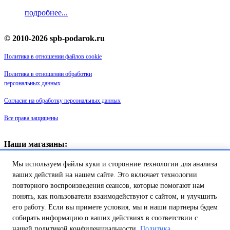
подробнее...
© 2010-2026 spb-podarok.ru
Политика в отношении файлов cookie
Политика в отношении обработки
персональных данных
Согласие на обработку персональных данных
Все права защищены
Наши магазины:
«Галерея майолики» - пр. Обуховской обороны, д. 105
Мы используем файлы куки и сторонние технологии для анализа
ДК им. Крупской, 1 этаж зал «Синий»
Магазин «Сувенир Кронштадта» - г. Кронштадт, ул. Петровская дом
ваших действий на нашем сайте. Это включает технологии
16/2
повторного воспроизведения сеансов, которые помогают нам
понять, как пользователи взаимодействуют с сайтом, и улучшить
Товар успешно добавлен в
его работу. Если вы примете условия, мы и наши партнеры будем
корзину!
собирать информацию о ваших действиях в соответствии с
нашей политикой конфиденциальности.
Политика