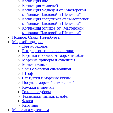
Коллекция лис
Коллекция медведей
Коллекция медведей от "Мастерской
майолики Павловой и Шепелева"
Коллекция солдатиков от "Мастерской
майолики Павловой и Шепелева"
Коллекция осликов от "Мастерской
майолики Павловой и Шепелева"
Подарок Санкт-Петербурга
Морской подарок
Для мореходов
Рынды, гонги и колокольчики
Кортики и кинжалы, морские сабли
Морские приборы и сувениры
Модели маяков
Часы с морской символикой
Штофы
Статуэтки и морские куклы
Посуда с морской символикой
Кружки и тарелки
Головные уборы
Тельняшки, майки, шарфы
Флаги
Картины
Майолика мужчинам