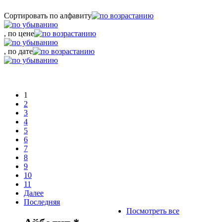
Сортировать по алфавиту
, по цене
, по дате
1
2
3
4
5
6
7
8
9
10
11
Далее
Последняя
Посмотреть все