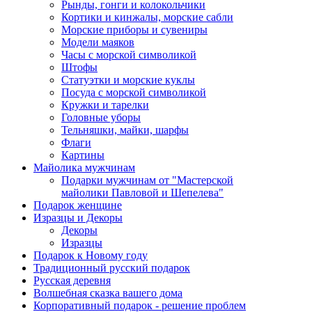
Рынды, гонги и колокольчики
Кортики и кинжалы, морские сабли
Морские приборы и сувениры
Модели маяков
Часы с морской символикой
Штофы
Статуэтки и морские куклы
Посуда с морской символикой
Кружки и тарелки
Головные уборы
Тельняшки, майки, шарфы
Флаги
Картины
Майолика мужчинам
Подарки мужчинам от "Мастерской
майолики Павловой и Шепелева"
Подарок женщине
Изразцы и Декоры
Декоры
Изразцы
Подарок к Новому году
Традиционный русский подарок
Русская деревня
Волшебная сказка вашего дома
Корпоративный подарок - решение проблем