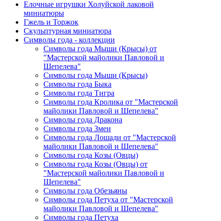
Елочные игрушки Холуйской лаковой
миниатюры
Гжель и Торжок
Скульптурная миниатюра
Символы года - коллекции
Символы года Мыши (Крысы) от
"Мастерской майолики Павловой и
Шепелева"
Символы года Мыши (Крысы)
Символы года Быка
Символы года Тигра
Символы года Кролика от "Мастерской
майолики Павловой и Шепелева"
Символы года Дракона
Символы года Змеи
Символы года Лошади от "Мастерской
майолики Павловой и Шепелева"
Символы года Козы (Овцы)
Символы года Козы (Овцы) от
"Мастерской майолики Павловой и
Шепелева"
Символы года Обезьяны
Символы года Петуха от "Мастерской
майолики Павловой и Шепелева"
Символы года Петуха