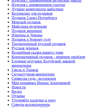
Изделия с применением авторской деколи
Изделия с применением глазури
Лучшие композиции майолики
Коллекции для подарков
Подарок Санкт-Петербурга
Морской подарок
Майолика мужчинам
Подарок женщине
Изразцы и Декоры
Подарок к Новому году
Традиционный русский подарок
Русская деревня
Волшебная сказка вашего дома
Корпоративный подарок - решение проблем
Елочные игрушки Холуйской лаковой
миниатюры
Гжель и Торжок
Скульптурная миниатюра
Символы года - коллекции
Мир керамики Ирины Анненковой
Новости
Видео
Отзывы
Уточняйте наличие и цену
Советы коллекционера