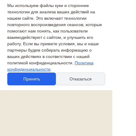
Мы используем файлы куки и сторонние
Артикул:
М 01 271
технологии для анализа ваших действий на
нашем сайте. Это включает технологии
Подробнее
Купить
повторного воспроизведения сеансов, которые
помогают нам понять, как пользователи
взаимодействуют с сайтом, и улучшить его
Добавить в избранное
работу. Если вы примете условия, мы и наши
партнеры будем собирать информацию о
Размер: 14х7,5х6 см
ваших действиях в соответствии с нашей
Фигура на подставке, интерьерное украшение
политикой конфиденциальности.
Политика
Керамика, роспись в технике майолика
конфиденциальности
.
Ангел (с голубем)
Принять
Отказаться