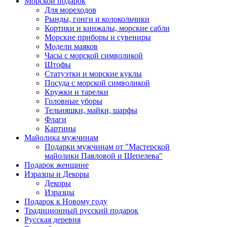
Морской подарок
Для мореходов
Рынды, гонги и колокольчики
Кортики и кинжалы, морские сабли
Морские приборы и сувениры
Модели маяков
Часы с морской символикой
Штофы
Статуэтки и морские куклы
Посуда с морской символикой
Кружки и тарелки
Головные уборы
Тельняшки, майки, шарфы
Флаги
Картины
Майолика мужчинам
Подарки мужчинам от "Мастерской
майолики Павловой и Шепелева"
Подарок женщине
Изразцы и Декоры
Декоры
Изразцы
Подарок к Новому году
Традиционный русский подарок
Русская деревня