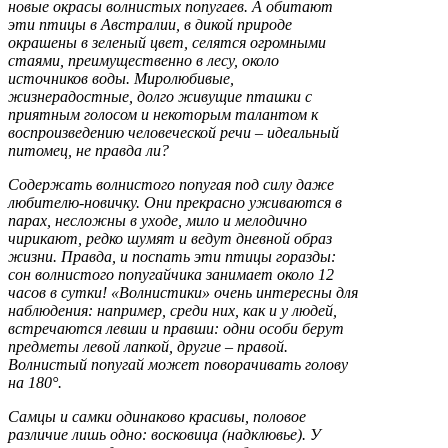
новые окрасы волнистых попугаев. А обитают
эти птицы в Австралии, в дикой природе
окрашены в зеленый цвет, селятся огромными
стаями, преимущественно в лесу, около
источников воды. Миролюбивые,
жизнерадостные, долго живущие пташки с
приятным голосом и некоторым талантом к
воспроизведению человеческой речи – идеальный
питомец, не правда ли?
Содержать волнистого попугая под силу даже
любителю-новичку. Они прекрасно уживаются в
парах, несложны в уходе, мило и мелодично
чирикают, редко шумят и ведут дневной образ
жизни. Правда, и поспать эти птицы горазды:
сон волнистого попугайчика занимает около 12
часов в сутки! «Волнистики» очень интересны для
наблюдения: например, среди них, как и у людей,
встречаются левши и правши: одни особи берут
предметы левой лапкой, другие – правой.
Волнистый попугай может поворачивать голову
на 180
°.
Самцы и самки одинаково красивы, половое
различие лишь одно: восковица (надклювье). У