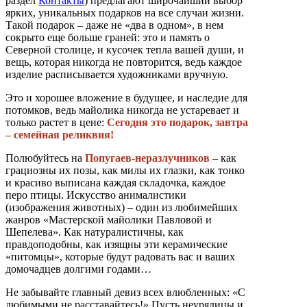
раздел
Контакты
) предлагают широчайший выбор
ярких, уникальных подарков на все случаи жизни.
Такой подарок – даже не «два в одном», в нем
сокрыто еще больше граней: это и память о
Северной столице, и кусочек тепла вашей души, и
вещь, которая никогда не повторится, ведь каждое
изделие расписывается художниками вручную.
Это и хорошее вложение в будущее, и наследие для
потомков, ведь майолика никогда не устаревает и
только растет в цене:
Сегодня это подарок, завтра
– семейная реликвия!
Полюбуйтесь на
Попугаев-неразлучников
– как
грациозны их позы, как милы их глазки, как тонко
и красиво выписана каждая складочка, каждое
перо птицы. Искусство анималистики
(изображения животных) – один из любимейших
жанров «Мастерской майолики Павловой и
Шепелева». Как натуралистичны, как
правдоподобны, как изящны эти керамические
«питомцы», которые будут радовать вас и ваших
домочадцев долгими годами…
Не забывайте главный девиз всех влюбленных: «С
любимыми не расставайтесь!» Пусть неурядицы и