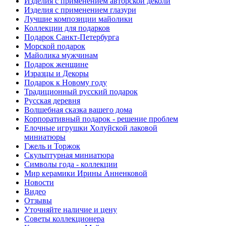
Изделия с применением авторской деколи
Изделия с применением глазури
Лучшие композиции майолики
Коллекции для подарков
Подарок Санкт-Петербурга
Морской подарок
Майолика мужчинам
Подарок женщине
Изразцы и Декоры
Подарок к Новому году
Традиционный русский подарок
Русская деревня
Волшебная сказка вашего дома
Корпоративный подарок - решение проблем
Елочные игрушки Холуйской лаковой
миниатюры
Гжель и Торжок
Скульптурная миниатюра
Символы года - коллекции
Мир керамики Ирины Анненковой
Новости
Видео
Отзывы
Уточняйте наличие и цену
Советы коллекционера