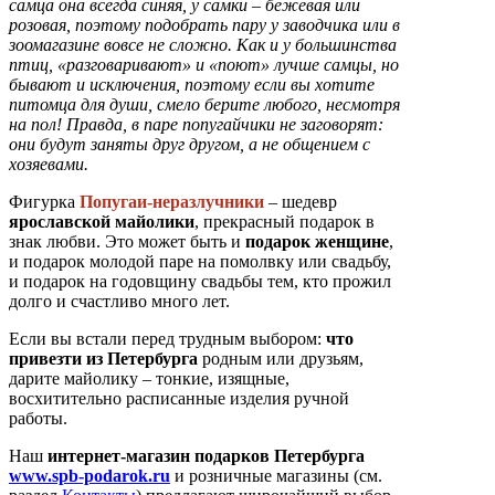
самца она всегда синяя, у самки – бежевая или
розовая, поэтому подобрать пару у заводчика или в
зоомагазине вовсе не сложно. Как и у большинства
птиц, «разговаривают» и «поют» лучше самцы, но
бывают и исключения, поэтому если вы хотите
питомца для души, смело берите любого, несмотря
на пол! Правда, в паре попугайчики не заговорят:
они будут заняты друг другом, а не общением с
хозяевами.
Фигурка
Попугаи-неразлучники
– шедевр
ярославской майолики
, прекрасный подарок в
знак любви. Это может быть и
подарок женщине
,
и подарок молодой паре на помолвку или свадьбу,
и подарок на годовщину свадьбы тем, кто прожил
долго и счастливо много лет.
Если вы встали перед трудным выбором:
что
привезти из Петербурга
родным или друзьям,
дарите майолику – тонкие, изящные,
восхитительно расписанные изделия ручной
работы.
Наш
интернет-магазин подарков Петербурга
www.spb-podarok.ru
и розничные магазины (см.