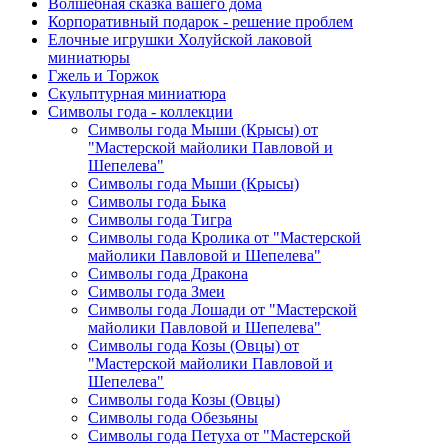
Волшебная сказка вашего дома
Корпоративный подарок - решение проблем
Елочные игрушки Холуйской лаковой
миниатюры
Гжель и Торжок
Скульптурная миниатюра
Символы года - коллекции
Символы года Мыши (Крысы) от
"Мастерской майолики Павловой и
Шепелева"
Символы года Мыши (Крысы)
Символы года Быка
Символы года Тигра
Символы года Кролика от "Мастерской
майолики Павловой и Шепелева"
Символы года Дракона
Символы года Змеи
Символы года Лошади от "Мастерской
майолики Павловой и Шепелева"
Символы года Козы (Овцы) от
"Мастерской майолики Павловой и
Шепелева"
Символы года Козы (Овцы)
Символы года Обезьяны
Символы года Петуха от "Мастерской