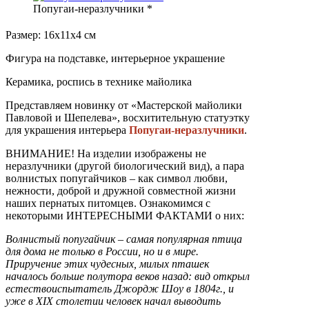
Попугаи-неразлучники *
Размер: 16х11х4 см
Фигура на подставке, интерьерное украшение
Керамика, роспись в технике майолика
Представляем новинку от «Мастерской майолики
Павловой и Шепелева», восхитительную статуэтку
для украшения интерьера
Попугаи-неразлучники
.
ВНИМАНИЕ! На изделии изображены не
неразлучники (другой биологический вид), а пара
волнистых попугайчиков – как символ любви,
нежности, доброй и дружной совместной жизни
наших пернатых питомцев. Ознакомимся с
некоторыми ИНТЕРЕСНЫМИ ФАКТАМИ о них:
Волнистый попугайчик – самая популярная птица
для дома не только в России, но и в мире.
Приручение этих чудесных, милых пташек
началось больше полутора веков назад: вид открыл
естествоиспытатель Джордж Шоу в 1804г., и
уже в
XIX столетии человек начал выводить