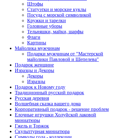
Штофы
Статуэтки и морские куклы
Посуда с морской символикой
Кружки и тарелки
Головные уборы
Тельняшки, майки, шарфы
Флаги
Картины
Майолика мужчинам
Подарки мужчинам от "Мастерской
майолики Павловой и Шепелева"
Подарок женщине
Изразцы и Декоры
Декоры
Изразцы
Подарок к Новому году
Традиционный русский подарок
Русская деревня
Волшебная сказка вашего дома
Корпоративный подарок - решение проблем
Елочные игрушки Холуйской лаковой
миниатюры
Гжель и Торжок
Скульптурная миниатюра
Символы года - коллекции