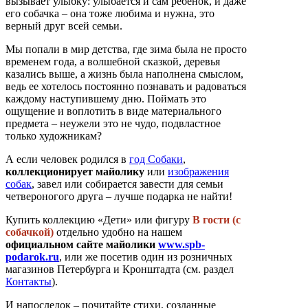
вызывает улыбку: улыбается и сам ребенок, и даже
его собачка – она тоже любима и нужна, это
верный друг всей семьи.
Мы попали в мир детства, где зима была не просто
временем года, а волшебной сказкой, деревья
казались выше, а жизнь была наполнена смыслом,
ведь ее хотелось постоянно познавать и радоваться
каждому наступившему дню. Поймать это
ощущение и воплотить в виде материального
предмета – неужели это не чудо, подвластное
только художникам?
А если человек родился в
год Собаки
,
коллекционирует майолику
или
изображения
собак
, завел или собирается завести для семьи
четвероногого друга – лучше подарка не найти!
Купить коллекцию «Дети» или фигуру
В гости (с
собачкой)
отдельно удобно на нашем
официальном сайте майолики
www.spb-
podarok.ru
, или же посетив один из розничных
магазинов Петербурга и Кронштадта (см. раздел
Контакты
).
И напоследок – почитайте стихи, созданные