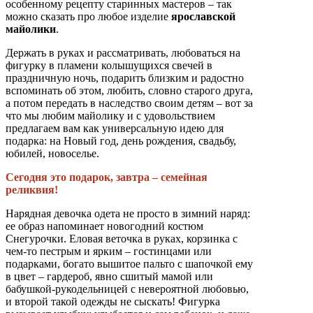
особенному рецепту старинных мастеров – так
можно сказать про любое изделие
ярославской
майолики
.
Держать в руках и рассматривать, любоваться на
фигурку в пламени колышущихся свечей в
праздничную ночь, подарить близким и радостно
вспоминать об этом, любить, словно старого друга,
а потом передать в наследство своим детям – вот за
что мы любим майолику и с удовольствием
предлагаем вам как универсальную идею для
подарка: на Новый год, день рождения, свадьбу,
юбилей, новоселье.
Сегодня это подарок, завтра – семейная
реликвия!
Нарядная девочка одета не просто в зимний наряд:
ее образ напоминает новогодний костюм
Снегурочки. Еловая веточка в руках, корзинка с
чем-то пестрым и ярким – гостинцами или
подарками, богато вышитое пальто с шапочкой ему
в цвет – гардероб, явно сшитый мамой или
бабушкой-рукодельницей с невероятной любовью,
и второй такой одежды не сыскать! Фигурка