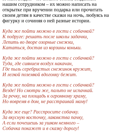
нашим сотрудником – их можно написать на
открытке при вручении подарка или прочитать
своим детям в качестве сказки на ночь, любуясь на
фигурку и сочиняя о ней разные истории.
Куда же пойти можно в гости с собачкой?
К подруге: решать после школы задачки,
Лепить во дворе озорные снежки,
Кататься, достав из корзины коньки.
Куда же пойти можно в гости с собачкой?
Туда, где сиянием воздух накачан,
Где пыль серебристых снежинок кружит,
И легкой поземкой вдогонку бежит.
Куда же пойти можно в гости с собачкой?
Везде! Но смотри же, пальто не испачкай.
За речку, на площадь к огромному храму,
Но вовремя в дом, не расстраивай маму!
Куда же еще? Расспросите собачку.
За вкусную косточку, лакомства пачку,
А если почешешь за ушком немного –
Собачка покажет и в сказку дорогу!