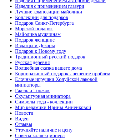
Изделия с применением авторской деколи
Изделия с применением глазури
Лучшие композиции майолики
Коллекции для подарков
Подарок Санкт-Петербурга
Морской подарок
Майолика мужчинам
Подарок женщине
Изразцы и Декоры
Подарок к Новому году
Традиционный русский подарок
Русская деревня
Волшебная сказка вашего дома
Корпоративный подарок - решение проблем
Елочные игрушки Холуйской лаковой
миниатюры
Гжель и Торжок
Скульптурная миниатюра
Символы года - коллекции
Мир керамики Ирины Анненковой
Новости
Видео
Отзывы
Уточняйте наличие и цену
Советы коллекционера