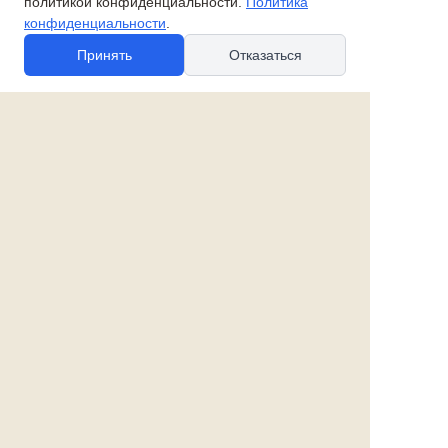
политикой конфиденциальности.
Политика
конфиденциальности
.
Принять
Отказаться
© 2010-2026 spb-podarok.ru
Политика в отношении файлов cookie
Политика в отношении обработки
персональных данных
Согласие на обработку персональных данных
Все права защищены
Наши магазины:
«Галерея майолики» - пр. Обуховской обороны, д. 105
ДК им. Крупской, 1 этаж зал «Синий»