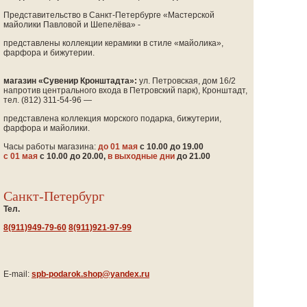
Представительство в Санкт-Петербурге
«Мастерской
майолики Павловой и Шепелёва» -
представлены коллекции керамики в стиле
«майолика
»,
фарфора и бижутерии.
магазин
«Сувенир
Кронштадта»:
ул. Петровская, дом 16/2
(напротив
центрального входа в Петровский парк), Кронштадт,
тел.
(812
) 311-54-96 —
представлена коллекция морского подарка, бижутерии,
фарфора и майолики.
Часы работы магазина:
до 01 мая
с 10.00 до 19.00
с 01 мая
с 10.00 до 20.00,
в выходные дни
до 21.00
Санкт-Петербург
Тел.
8(911)949-79-60
8(911)921-97-99
E-mail:
spb-podarok.shop@yandex.ru