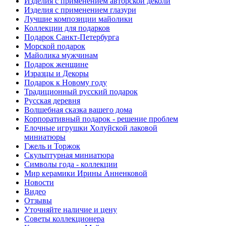
Изделия с применением авторской деколи
Изделия с применением глазури
Лучшие композиции майолики
Коллекции для подарков
Подарок Санкт-Петербурга
Морской подарок
Майолика мужчинам
Подарок женщине
Изразцы и Декоры
Подарок к Новому году
Традиционный русский подарок
Русская деревня
Волшебная сказка вашего дома
Корпоративный подарок - решение проблем
Елочные игрушки Холуйской лаковой
миниатюры
Гжель и Торжок
Скульптурная миниатюра
Символы года - коллекции
Мир керамики Ирины Анненковой
Новости
Видео
Отзывы
Уточняйте наличие и цену
Советы коллекционера