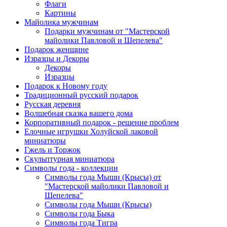
Флаги
Картины
Майолика мужчинам
Подарки мужчинам от "Мастерской
майолики Павловой и Шепелева"
Подарок женщине
Изразцы и Декоры
Декоры
Изразцы
Подарок к Новому году
Традиционный русский подарок
Русская деревня
Волшебная сказка вашего дома
Корпоративный подарок - решение проблем
Елочные игрушки Холуйской лаковой
миниатюры
Гжель и Торжок
Скульптурная миниатюра
Символы года - коллекции
Символы года Мыши (Крысы) от
"Мастерской майолики Павловой и
Шепелева"
Символы года Мыши (Крысы)
Символы года Быка
Символы года Тигра