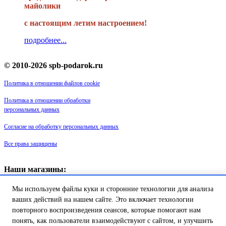
майолики
с настоящим летим настроением!
подробнее...
© 2010-2026 spb-podarok.ru
Политика в отношении файлов cookie
Политика в отношении обработки
персональных данных
Согласие на обработку персональных данных
Все права защищены
Наши магазины:
«Галерея майолики» - пр. Обуховской обороны, д. 105
Мы используем файлы куки и сторонние технологии для анализа
ДК им. Крупской, 1 этаж зал «Синий»
Магазин «Сувенир Кронштадта» - г. Кронштадт, ул. Петровская дом
ваших действий на нашем сайте. Это включает технологии
16/2
повторного воспроизведения сеансов, которые помогают нам
понять, как пользователи взаимодействуют с сайтом, и улучшить