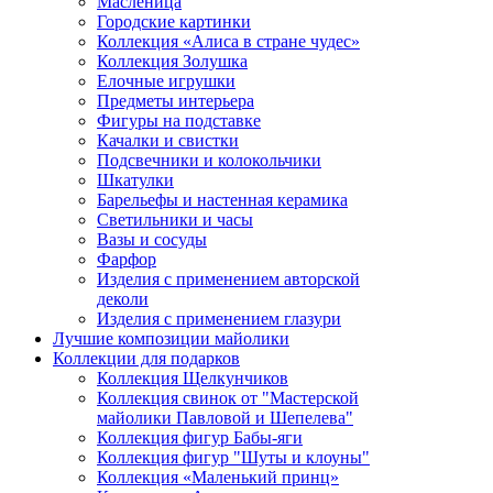
Масленица
Городские картинки
Коллекция «Алиса в стране чудес»
Коллекция Золушка
Елочные игрушки
Предметы интерьера
Фигуры на подставке
Качалки и свистки
Подсвечники и колокольчики
Шкатулки
Барельефы и настенная керамика
Светильники и часы
Вазы и сосуды
Фарфор
Изделия с применением авторской
деколи
Изделия с применением глазури
Лучшие композиции майолики
Коллекции для подарков
Коллекция Щелкунчиков
Коллекция свинок от "Мастерской
майолики Павловой и Шепелева"
Коллекция фигур Бабы-яги
Коллекция фигур "Шуты и клоуны"
Коллекция «Маленький принц»