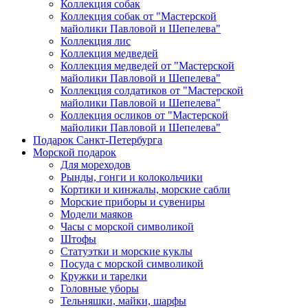
Коллекция собак
Коллекция собак от "Мастерской
майолики Павловой и Шепелева"
Коллекция лис
Коллекция медведей
Коллекция медведей от "Мастерской
майолики Павловой и Шепелева"
Коллекция солдатиков от "Мастерской
майолики Павловой и Шепелева"
Коллекция осликов от "Мастерской
майолики Павловой и Шепелева"
Подарок Санкт-Петербурга
Морской подарок
Для мореходов
Рынды, гонги и колокольчики
Кортики и кинжалы, морские сабли
Морские приборы и сувениры
Модели маяков
Часы с морской символикой
Штофы
Статуэтки и морские куклы
Посуда с морской символикой
Кружки и тарелки
Головные уборы
Тельняшки, майки, шарфы