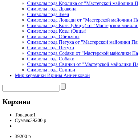
Символы года Кролика от "Мастерской майолики 
Символы года Дракона
Символы года Змеи
Символы года Лошади от "Мастерской майолики П
Символы года Козы (Овцы) от "Мастерской майоли
Символы года Козы (Овцы)
Символы года Обезьяны
Символы года Петуха от "Мастерской майолики Па
Символы года Петуха
Символы года Собаки от "Мастерской майолики П
Символы года Собаки
Символы года Свиньи от "Мастерской майолики П
Символы года Свиньи
Мир керамики Ирины Анненковой
Корзина
Товаров:
1
Сумма:
39200 р
39200 р