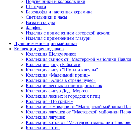
Подсвечники и колокольчики
Шкатулки
Барельефы и настенная керамика
Светильники и часы
Вазы и сосуды
Фарфор
Изделия с применением авторской деколи
Изделия с применением глазури
Лучшие композиции майолики
Коллекции для подарков
Коллекция Щелкунчиков
Коллекция свинок от "Мастерской майолики Павло
Коллекция фигур Бабы-яги
Коллекция фигур "Шуты и клоуны"
Коллекция «Маленький принц»
Коллекция «Алиса в стране чудес»
Коллекция лесных и новогодних елок
Коллекция фигур Деда Мороза
Коллекция лесных и городских птиц
Коллекция «По грибы»
Коллекция самоваров от "Мастерской майолики Па
Коллекция лягушек от "Мастерской майолики Павл
Коллекция лягушек
Коллекция котов от "Мастерской майолики Павлов
Коллекция котов