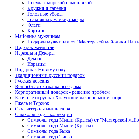
Посуда с морской символикой
Кружки и тарелки
Головные уборы
Тельняшки, майки, шарфы
Флаги
Картины
Майолика мужчинам
Подарки мужчинам от "Мастерской майолики Павл
Подарок женщине
Изразцы и Декоры
Декоры
Изразцы
Подарок к Новому году
Традиционный русский подарок
Русская деревня
Волшебная сказка вашего дома
Корпоративный подарок - решение проблем
Елочные игрушки Холуйской лаковой миниатюры
Гжель и Торжок
Скульптурная миниатюра
Символы года - коллекции
Символы года Мыши (Крысы) от "Мастерской майо
Символы года Мыши (Крысы)
Символы года Быка
Символы года Тигра