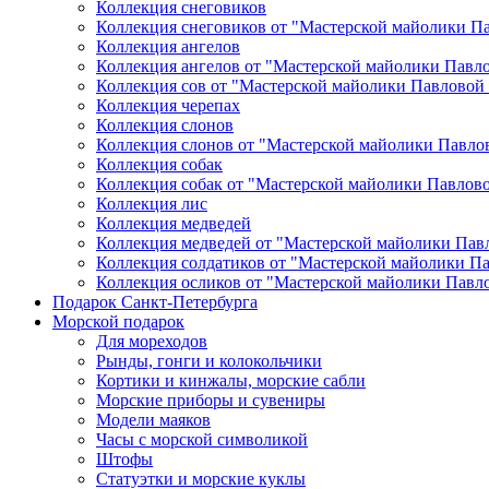
Коллекция снеговиков
Коллекция снеговиков от "Мастерской майолики П
Коллекция ангелов
Коллекция ангелов от "Мастерской майолики Павл
Коллекция сов от "Мастерской майолики Павловой
Коллекция черепах
Коллекция слонов
Коллекция слонов от "Мастерской майолики Павло
Коллекция собак
Коллекция собак от "Мастерской майолики Павлов
Коллекция лис
Коллекция медведей
Коллекция медведей от "Мастерской майолики Пав
Коллекция солдатиков от "Мастерской майолики П
Коллекция осликов от "Мастерской майолики Павл
Подарок Санкт-Петербурга
Морской подарок
Для мореходов
Рынды, гонги и колокольчики
Кортики и кинжалы, морские сабли
Морские приборы и сувениры
Модели маяков
Часы с морской символикой
Штофы
Статуэтки и морские куклы