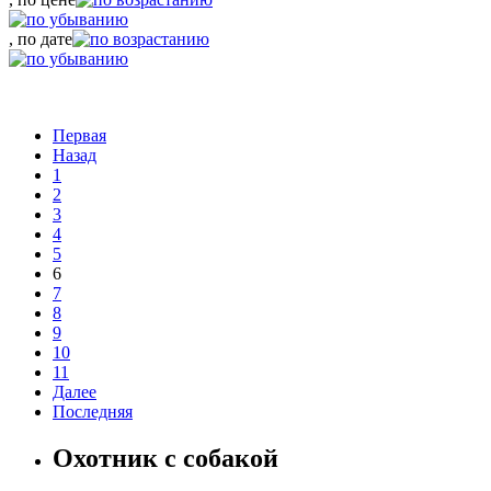
, по дате
Первая
Назад
1
2
3
4
5
6
7
8
9
10
11
Далее
Последняя
Охотник с собакой