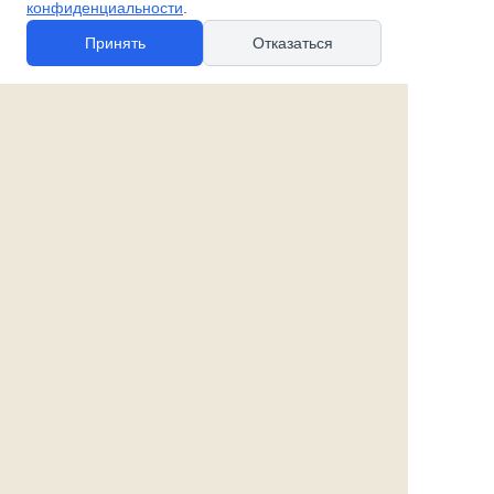
конфиденциальности
.
Принять
Отказаться
© 2010-2026 spb-podarok.ru
Политика в отношении файлов cookie
Политика в отношении обработки
персональных данных
Согласие на обработку персональных данных
Все права защищены
Наши магазины:
«Галерея майолики» - пр. Обуховской обороны, д. 105
ДК им. Крупской, 1 этаж зал «Синий»
Магазин «Сувенир Кронштадта» - г. Кронштадт, ул.
Петровская дом 16/2