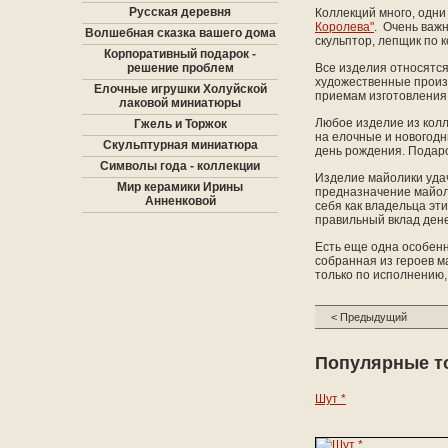
Русская деревня
Коллекций много, одни
Королева"
. Очень важн
Волшебная сказка вашего дома
скульптор, лепщик по 
Корпоративный подарок -
решение проблем
Все изделия относятся
художественные произ
Елочные игрушки Холуйской
приемам изготовления 
лаковой миниатюры
Любое изделие из колл
Гжель и Торжок
на елочные и новогодн
Скульптурная миниатюра
день рождения. Подаро
Символы года - коллекции
Изделие майолики удач
Мир керамики Ирины
предназначение майоли
Анненковой
себя как владельца эт
правильный вклад дене
Есть еще одна особенн
собранная из героев м
только по исполнению,
< Предыдущий
Популярные т
Шут *