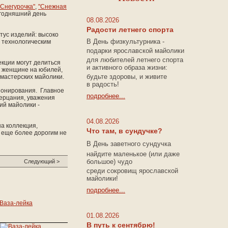
"Снегурочка"
,
"Снежная
егодняшний день
08.08.2026
Радости летнего спорта
атус изделий: высоко
В День физкультурника -
 технологическим
подарки ярославской майолики
для любителей летнего спорта
екции могут делиться
и активного образа жизни:
к женщине на юбилей,
будьте здоровы, и живите
 мастерских майолики.
в радость!
ционирования. Главное
подробнее...
зерцания, уважения
ий майолики -
04.08.2026
а коллекция,
Что там, в сундучке?
т еще более дорогим не
В
День заветного сундучка
найдите маленькое
(или
даже
большое) чудо
Следующий >
среди сокровищ ярославской
майолики!
подробнее...
Ваза-лейка
01.08.2026
В путь к сентябрю!