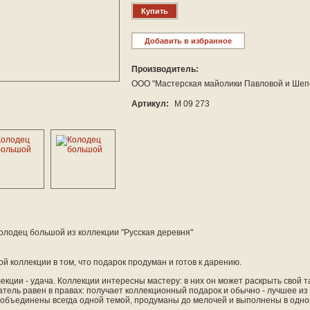
Купить
Добавить в избранное
Производитель:
ООО "Мастерская майолики Павловой и Шеп
Артикул:
М 09 273
олодец большой из коллекции "Русская деревня"
й коллекции в том, что подарок продуман и готов к дарению.
екции - удача. Коллекции интересны мастеру: в них он может раскрыть свой т
тель равен в правах: получает коллекционный подарок и обычно - лучшее из
 объединены всегда одной темой, продуманы до мелочей и выполнены в одно