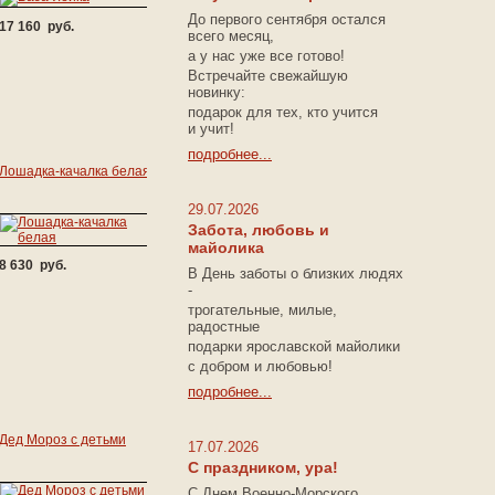
До первого сентября остался
17 160 руб.
всего месяц,
а у нас уже все готово!
Встречайте свежайшую
новинку:
подарок для тех, кто учится
и учит!
подробнее...
Лошадка-качалка белая
29.07.2026
Забота, любовь и
майолика
8 630 руб.
В День заботы о близких людях
-
трогательные, милые,
радостные
подарки
ярославской майолики
с добром и любовью!
подробнее...
Дед Мороз с детьми
17.07.2026
С праздником, ура!
С Днем Военно-Морского