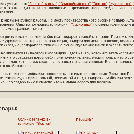
 из лучших – это
"Золотой ключик"
,
"Волшебный свет"
,
"Вертеп"
,
"Купечество"
,
о, что автор один: Наталья Павлова из г. Ярославля - непревзойденный на с
керамике.
 к керамике ручной работы. По месту производства - это русские подарки. Ст
ведения. Одна из последних коллекций -
"Масленица"
по своим техническим и
не имеет равных в мире.
екции или вся коллекция майолики - подарок высшей категории. Причем колл
ие украшения, интерьерные коллекции; подарки для дома и, конечно, подаро
к к свадьбе, подарок практически на любой вкус можно найти в ассортименте
но впишется как подарок в коллекцию и даст началу новой его ветке коллек
ки - это создавать вокруг себя поле положительных эмоций, счастливого со
их изделий, хотя не маловажна и финансовая составляющая. Владеть коллекц
г и их сбережение.
ость коллекции майолики: практически все изделия сюжетные. Возможно Ваш
астерской будет оригинальной, необычной и тогда подарок из майолики буде
 но и по содержанию и смыслу. Что не менее дорого для подарка.
овары:
Ослик с тележкой -
Избушка *
коллекция "Вертеп"