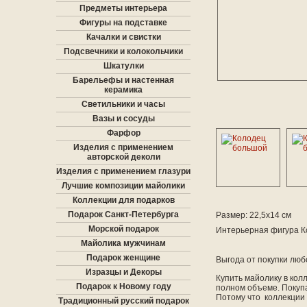
Предметы интерьера
Фигуры на подставке
Качалки и свистки
Подсвечники и колокольчики
Шкатулки
Барельефы и настенная
керамика
Светильники и часы
Вазы и сосуды
Фарфор
Изделия с применением
авторской деколи
Изделия с применением глазури
Лучшие композиции майолики
Коллекции для подарков
Подарок Санкт-Петербурга
Размер: 22,5х14 см
Морской подарок
Интерьерная фигура К
Майолика мужчинам
Подарок женщине
Выгода от покупки любо
Изразцы и Декоры
Купить майолику в колл
Подарок к Новому году
полном объеме. Покупа
Потому что коллекции
Традиционный русский подарок