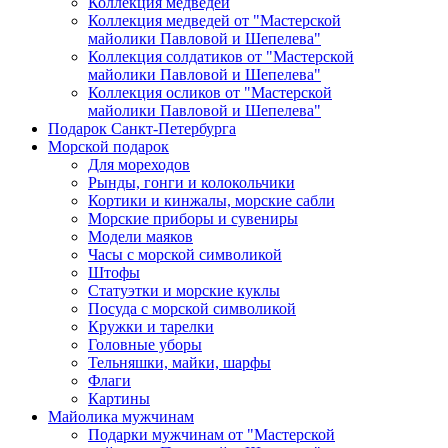
Коллекция медведей
Коллекция медведей от "Мастерской
майолики Павловой и Шепелева"
Коллекция солдатиков от "Мастерской
майолики Павловой и Шепелева"
Коллекция осликов от "Мастерской
майолики Павловой и Шепелева"
Подарок Санкт-Петербурга
Морской подарок
Для мореходов
Рынды, гонги и колокольчики
Кортики и кинжалы, морские сабли
Морские приборы и сувениры
Модели маяков
Часы с морской символикой
Штофы
Статуэтки и морские куклы
Посуда с морской символикой
Кружки и тарелки
Головные уборы
Тельняшки, майки, шарфы
Флаги
Картины
Майолика мужчинам
Подарки мужчинам от "Мастерской