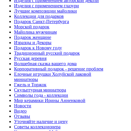
Изделия с применением авторской деколи
Изделия с применением глазури
Лучшие композиции майолики
Коллекции для подарков
Подарок Санкт-Петербурга
Морской подарок
Майолика мужчинам
Подарок женщине
Изразцы и Декоры
Подарок к Новому году
Традиционный русский подарок
Русская деревня
Волшебная сказка вашего дома
Корпоративный подарок - решение проблем
Елочные игрушки Холуйской лаковой
миниатюры
Гжель и Торжок
Скульптурная миниатюра
Символы года - коллекции
Мир керамики Ирины Анненковой
Новости
Видео
Отзывы
Уточняйте наличие и цену
Советы коллекционера