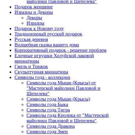
майолики Павловой и Шепелева"
Подарок женщине
Изразцы и Декоры
Декоры
Изразцы
Подарок к Новому году
Традиционный русский подарок
Русская деревня
Волшебная сказка вашего дома
Корпоративный подарок - решение проблем
Елочные игрушки Холуйской лаковой
миниатюры
Гжель и Торжок
Скульптурная миниатюра
Символы года - коллекции
Символы года Мыши (Крысы) от
"Мастерской майолики Павловой и
Шепелева"
Символы года Мыши (Крысы)
Символы года Быка
Символы года Тигра
Символы года Кролика от "Мастерской
майолики Павловой и Шепелева"
Символы года Дракона
Символы года Змеи