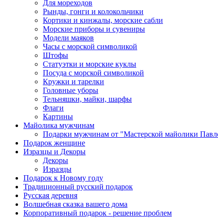
Для мореходов
Рынды, гонги и колокольчики
Кортики и кинжалы, морские сабли
Морские приборы и сувениры
Модели маяков
Часы с морской символикой
Штофы
Статуэтки и морские куклы
Посуда с морской символикой
Кружки и тарелки
Головные уборы
Тельняшки, майки, шарфы
Флаги
Картины
Майолика мужчинам
Подарки мужчинам от "Мастерской майолики Павл
Подарок женщине
Изразцы и Декоры
Декоры
Изразцы
Подарок к Новому году
Традиционный русский подарок
Русская деревня
Волшебная сказка вашего дома
Корпоративный подарок - решение проблем