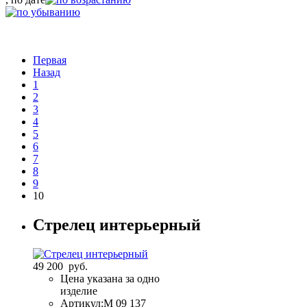
Первая
Назад
1
2
3
4
5
6
7
8
9
10
Стрелец интерьерный
49 200 руб.
Цена указана за одно
изделие
Артикул:
M 09 137