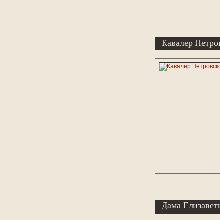
Кавалер Петро
Дама Елизавет