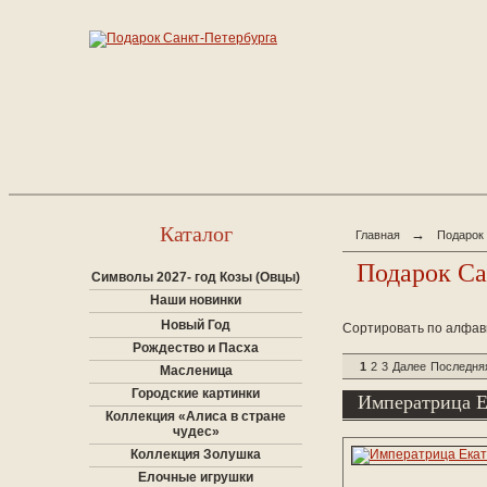
Каталог
→
Главная
Подарок
Подарок Са
Символы 2027- год Козы (Овцы)
Наши новинки
Новый Год
Сортировать по алфав
Рождество и Пасха
1
2
3
Далее
Последня
Масленица
Городские картинки
Императрица Е
Коллекция «Алиса в стране
чудес»
Коллекция Золушка
Елочные игрушки