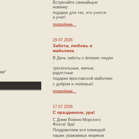
Встречайте свежайшую
новинку:
подарок для тех, кто учится
и учит!
подробнее...
29.07.2026
Забота, любовь и
майолика
В День заботы о близких людях
-
трогательные, милые,
мир"
радостные
подарки
ярославской майолики
с добром и любовью!
подробнее...
17.07.2026
С праздником, ура!
С Днем Военно-Морского
Флота! Ура!
Поздравляем все командой
наших уважаемых моряков