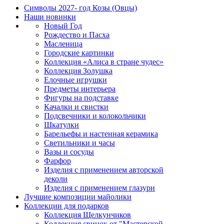
Символы 2027- год Козы (Овцы)
Наши новинки
Новый Год
Рождество и Пасха
Масленица
Городские картинки
Коллекция «Алиса в стране чудес»
Коллекция Золушка
Елочные игрушки
Предметы интерьера
Фигуры на подставке
Качалки и свистки
Подсвечники и колокольчики
Шкатулки
Барельефы и настенная керамика
Светильники и часы
Вазы и сосуды
Фарфор
Изделия с применением авторской
деколи
Изделия с применением глазури
Лучшие композиции майолики
Коллекции для подарков
Коллекция Щелкунчиков
Коллекция свинок от "Мастерской