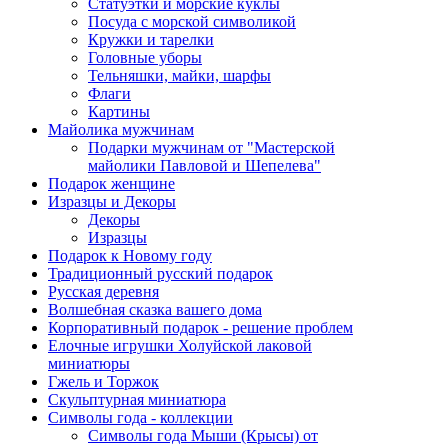
Статуэтки и морские куклы
Посуда с морской символикой
Кружки и тарелки
Головные уборы
Тельняшки, майки, шарфы
Флаги
Картины
Майолика мужчинам
Подарки мужчинам от "Мастерской
майолики Павловой и Шепелева"
Подарок женщине
Изразцы и Декоры
Декоры
Изразцы
Подарок к Новому году
Традиционный русский подарок
Русская деревня
Волшебная сказка вашего дома
Корпоративный подарок - решение проблем
Елочные игрушки Холуйской лаковой
миниатюры
Гжель и Торжок
Скульптурная миниатюра
Символы года - коллекции
Символы года Мыши (Крысы) от