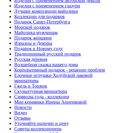
Изделия с применением авторской деколи
Изделия с применением глазури
Лучшие композиции майолики
Коллекции для подарков
Подарок Санкт-Петербурга
Морской подарок
Майолика мужчинам
Подарок женщине
Изразцы и Декоры
Подарок к Новому году
Традиционный русский подарок
Русская деревня
Волшебная сказка вашего дома
Корпоративный подарок - решение проблем
Елочные игрушки Холуйской лаковой
миниатюры
Гжель и Торжок
Скульптурная миниатюра
Символы года - коллекции
Мир керамики Ирины Анненковой
Новости
Видео
Отзывы
Уточняйте наличие и цену
Советы коллекционера