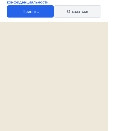
конфиденциальности
.
Принять
Отказаться
© 2010-2026 spb-podarok.ru
Политика в отношении файлов cookie
Политика в отношении обработки
персональных данных
Согласие на обработку персональных данных
Все права защищены
Наши магазины:
«Галерея майолики» - пр. Обуховской обороны, д. 105
ДК им. Крупской, 1 этаж зал «Синий»
Магазин «Сувенир Кронштадта» - г. Кронштадт, ул.
Петровская дом 16/2