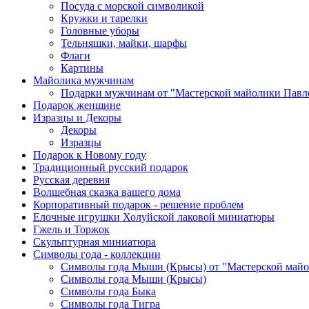
Посуда с морской символикой
Кружки и тарелки
Головные уборы
Тельняшки, майки, шарфы
Флаги
Картины
Майолика мужчинам
Подарки мужчинам от "Мастерской майолики Павл
Подарок женщине
Изразцы и Декоры
Декоры
Изразцы
Подарок к Новому году
Традиционный русский подарок
Русская деревня
Волшебная сказка вашего дома
Корпоративный подарок - решение проблем
Елочные игрушки Холуйской лаковой миниатюры
Гжель и Торжок
Скульптурная миниатюра
Символы года - коллекции
Символы года Мыши (Крысы) от "Мастерской майо
Символы года Мыши (Крысы)
Символы года Быка
Символы года Тигра