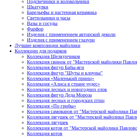
Подсвечники и колокольчики
Шкатулки
Барельефы и настенная керамика
Светильники и часы
Вазы и сосуды
Фарфор
Изделия с применением авторской деколи
Изделия с применением глазури
Лучшие композиции майолики
Коллекции для подарков
Коллекция Щелкунчиков
Коллекция свинок от "Мастерской майолики Павло
Коллекция фигур Бабы-яги
Коллекция фигур "Шуты и клоуны"
Коллекция «Маленький принц»
Коллекция «Алиса в стране чудес»
Коллекция лесных и новогодних елок
Коллекция фигур Деда Мороза
Коллекция лесных и городских птиц
Коллекция «По грибы»
Коллекция самоваров от "Мастерской майолики Па
Коллекция лягушек от "Мастерской майолики Павл
Коллекция лягушек
Коллекция котов от "Мастерской майолики Павлов
Коллекция котов