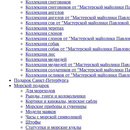
Коллекция снеговиков
Коллекция снеговиков от "Мастерской майолики П
Коллекция ангелов
Коллекция ангелов от "Мастерской майолики Павл
Коллекция сов от "Мастерской майолики Павловой
Коллекция черепах
Коллекция слонов
Коллекция слонов от "Мастерской майолики Павло
Коллекция собак
Коллекция собак от "Мастерской майолики Павлов
Коллекция лис
Коллекция медведей
Коллекция медведей от "Мастерской майолики Пав
Коллекция солдатиков от "Мастерской майолики П
Коллекция осликов от "Мастерской майолики Павл
Подарок Санкт-Петербурга
Морской подарок
Для мореходов
Рынды, гонги и колокольчики
Кортики и кинжалы, морские сабли
Морские приборы и сувениры
Модели маяков
Часы с морской символикой
Штофы
Статуэтки и морские куклы