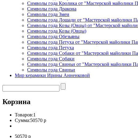
Символы года Кролика от "Мастерской майолики 
Символы года Дракона
Символы года Змеи
Символы года Лошади от "Мастерской майолики П
Символы года Козы (Овцы) от "Мастерской майоли
Символы года Козы (Овцы)
Символы года Обезьяны
Символы года Петуха от "Мастерской майолики Па
Символы года Петуха
Символы года Собаки от "Мастерской майолики П
Символы года Собаки
Символы года Свиньи от "Мастерской майолики П
Символы года Свиньи
Мир керамики Ирины Анненковой
Корзина
Товаров:
1
Сумма:
50570 р
50570 р