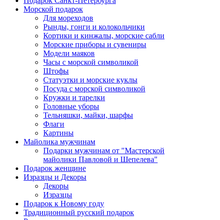
Подарок Санкт-Петербурга
Морской подарок
Для мореходов
Рынды, гонги и колокольчики
Кортики и кинжалы, морские сабли
Морские приборы и сувениры
Модели маяков
Часы с морской символикой
Штофы
Статуэтки и морские куклы
Посуда с морской символикой
Кружки и тарелки
Головные уборы
Тельняшки, майки, шарфы
Флаги
Картины
Майолика мужчинам
Подарки мужчинам от "Мастерской
майолики Павловой и Шепелева"
Подарок женщине
Изразцы и Декоры
Декоры
Изразцы
Подарок к Новому году
Традиционный русский подарок