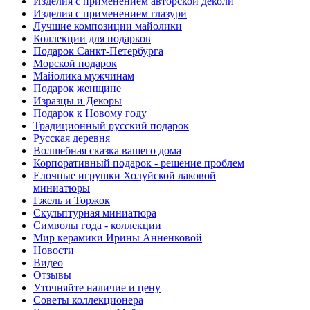
Изделия с применением авторской деколи
Изделия с применением глазури
Лучшие композиции майолики
Коллекции для подарков
Подарок Санкт-Петербурга
Морской подарок
Майолика мужчинам
Подарок женщине
Изразцы и Декоры
Подарок к Новому году
Традиционный русский подарок
Русская деревня
Волшебная сказка вашего дома
Корпоративный подарок - решение проблем
Елочные игрушки Холуйской лаковой
миниатюры
Гжель и Торжок
Скульптурная миниатюра
Символы года - коллекции
Мир керамики Ирины Анненковой
Новости
Видео
Отзывы
Уточняйте наличие и цену
Советы коллекционера