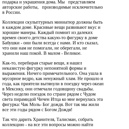
подарка и украшения дома. Мы представляем
авторские работы, производимые исключительно
в России.
Коллекции скульптурных миниатюр должны быть
в каждом доме. Красивые вещи развивают вкус и
хорошие манеры. Каждый помнит из далеких
времен своего детства какую-то фигурку в доме
Бабушки - они были всегда с нами. И кто сказал,
что они нам не помогали, не оберегали, не
хранили наш покой. В малом - Великое.
Как-то, перебирая старые вещи, я нашел
неказистую фигурку непонятной формы и
выражения. Ничего примечательного. Она ушла в
мусорное ведро, как ненужный хлам. Не прошло и
года, как приятели вытянули в поездку через океан
в Мексику, они отмечали годовщину свадьбы.
Через неделю поездок по стране рядом с Чудом
света пирамидой Чичен Итца ко мне вернулась эта
фигурка: Чак Моль- Бог дождя. Вот так мы жили
все эти годы рядом с Богом Дождя!
Так что дарить Хранителя, Талисман, собрать
коллекцию - на все эти вопросы можно найти