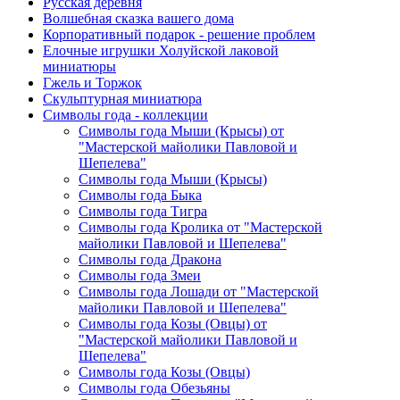
Русская деревня
Волшебная сказка вашего дома
Корпоративный подарок - решение проблем
Елочные игрушки Холуйской лаковой
миниатюры
Гжель и Торжок
Скульптурная миниатюра
Символы года - коллекции
Символы года Мыши (Крысы) от
"Мастерской майолики Павловой и
Шепелева"
Символы года Мыши (Крысы)
Символы года Быка
Символы года Тигра
Символы года Кролика от "Мастерской
майолики Павловой и Шепелева"
Символы года Дракона
Символы года Змеи
Символы года Лошади от "Мастерской
майолики Павловой и Шепелева"
Символы года Козы (Овцы) от
"Мастерской майолики Павловой и
Шепелева"
Символы года Козы (Овцы)
Символы года Обезьяны