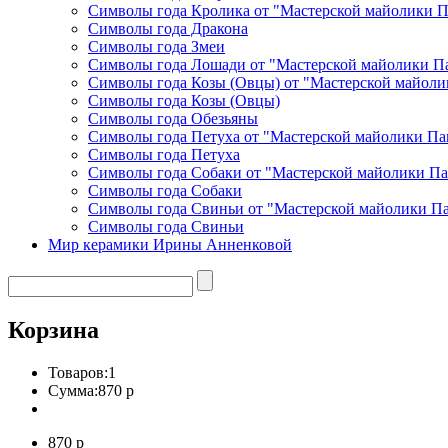
Символы года Кролика от "Мастерской майолики 
Символы года Дракона
Символы года Змеи
Символы года Лошади от "Мастерской майолики П
Символы года Козы (Овцы) от "Мастерской майоли
Символы года Козы (Овцы)
Символы года Обезьяны
Символы года Петуха от "Мастерской майолики Па
Символы года Петуха
Символы года Собаки от "Мастерской майолики П
Символы года Собаки
Символы года Свиньи от "Мастерской майолики П
Символы года Свиньи
Мир керамики Ирины Анненковой
Корзина
Товаров:
1
Сумма:
870 р
870 р