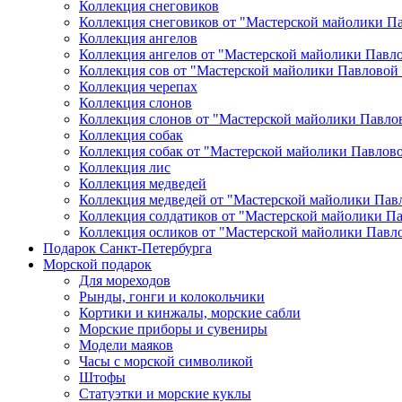
Коллекция снеговиков
Коллекция снеговиков от "Мастерской майолики П
Коллекция ангелов
Коллекция ангелов от "Мастерской майолики Павл
Коллекция сов от "Мастерской майолики Павловой
Коллекция черепах
Коллекция слонов
Коллекция слонов от "Мастерской майолики Павло
Коллекция собак
Коллекция собак от "Мастерской майолики Павлов
Коллекция лис
Коллекция медведей
Коллекция медведей от "Мастерской майолики Пав
Коллекция солдатиков от "Мастерской майолики П
Коллекция осликов от "Мастерской майолики Павл
Подарок Санкт-Петербурга
Морской подарок
Для мореходов
Рынды, гонги и колокольчики
Кортики и кинжалы, морские сабли
Морские приборы и сувениры
Модели маяков
Часы с морской символикой
Штофы
Статуэтки и морские куклы