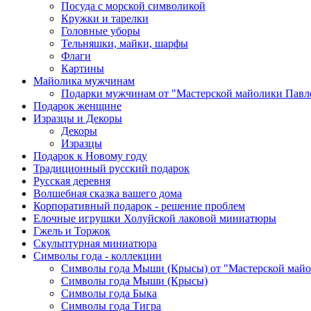
Посуда с морской символикой
Кружки и тарелки
Головные уборы
Тельняшки, майки, шарфы
Флаги
Картины
Майолика мужчинам
Подарки мужчинам от "Мастерской майолики Павл
Подарок женщине
Изразцы и Декоры
Декоры
Изразцы
Подарок к Новому году
Традиционный русский подарок
Русская деревня
Волшебная сказка вашего дома
Корпоративный подарок - решение проблем
Елочные игрушки Холуйской лаковой миниатюры
Гжель и Торжок
Скульптурная миниатюра
Символы года - коллекции
Символы года Мыши (Крысы) от "Мастерской майо
Символы года Мыши (Крысы)
Символы года Быка
Символы года Тигра