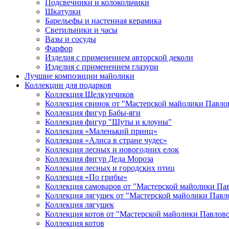
Подсвечники и колокольчики
Шкатулки
Барельефы и настенная керамика
Светильники и часы
Вазы и сосуды
Фарфор
Изделия с применением авторской деколи
Изделия с применением глазури
Лучшие композиции майолики
Коллекции для подарков
Коллекция Щелкунчиков
Коллекция свинок от "Мастерской майолики Павло
Коллекция фигур Бабы-яги
Коллекция фигур "Шуты и клоуны"
Коллекция «Маленький принц»
Коллекция «Алиса в стране чудес»
Коллекция лесных и новогодних елок
Коллекция фигур Деда Мороза
Коллекция лесных и городских птиц
Коллекция «По грибы»
Коллекция самоваров от "Мастерской майолики Па
Коллекция лягушек от "Мастерской майолики Павл
Коллекция лягушек
Коллекция котов от "Мастерской майолики Павлов
Коллекция котов