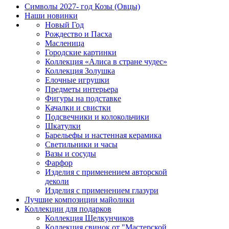
Символы 2027- год Козы (Овцы)
Наши новинки
Новый Год
Рождество и Пасха
Масленица
Городские картинки
Коллекция «Алиса в стране чудес»
Коллекция Золушка
Елочные игрушки
Предметы интерьера
Фигуры на подставке
Качалки и свистки
Подсвечники и колокольчики
Шкатулки
Барельефы и настенная керамика
Светильники и часы
Вазы и сосуды
Фарфор
Изделия с применением авторской
деколи
Изделия с применением глазури
Лучшие композиции майолики
Коллекции для подарков
Коллекция Щелкунчиков
Коллекция свинок от "Мастерской