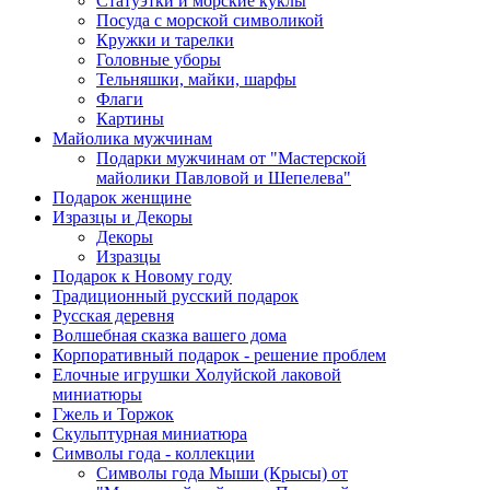
Статуэтки и морские куклы
Посуда с морской символикой
Кружки и тарелки
Головные уборы
Тельняшки, майки, шарфы
Флаги
Картины
Майолика мужчинам
Подарки мужчинам от "Мастерской
майолики Павловой и Шепелева"
Подарок женщине
Изразцы и Декоры
Декоры
Изразцы
Подарок к Новому году
Традиционный русский подарок
Русская деревня
Волшебная сказка вашего дома
Корпоративный подарок - решение проблем
Елочные игрушки Холуйской лаковой
миниатюры
Гжель и Торжок
Скульптурная миниатюра
Символы года - коллекции
Символы года Мыши (Крысы) от