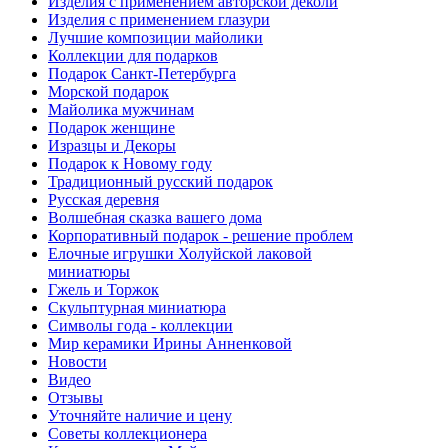
Изделия с применением авторской деколи
Изделия с применением глазури
Лучшие композиции майолики
Коллекции для подарков
Подарок Санкт-Петербурга
Морской подарок
Майолика мужчинам
Подарок женщине
Изразцы и Декоры
Подарок к Новому году
Традиционный русский подарок
Русская деревня
Волшебная сказка вашего дома
Корпоративный подарок - решение проблем
Елочные игрушки Холуйской лаковой
миниатюры
Гжель и Торжок
Скульптурная миниатюра
Символы года - коллекции
Мир керамики Ирины Анненковой
Новости
Видео
Отзывы
Уточняйте наличие и цену
Советы коллекционера