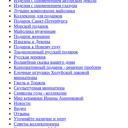
Изделия с применением авторской деколи
Изделия с применением глазури
Лучшие композиции майолики
Коллекции для подарков
Подарок Санкт-Петербурга
Морской подарок
Майолика мужчинам
Подарок женщине
Изразцы и Декоры
Подарок к Новому году
Традиционный русский подарок
Русская деревня
Волшебная сказка вашего дома
Корпоративный подарок - решение проблем
Елочные игрушки Холуйской лаковой
миниатюры
Гжель и Торжок
Скульптурная миниатюра
Символы года - коллекции
Мир керамики Ирины Анненковой
Новости
Видео
Отзывы
Уточняйте наличие и цену
Советы коллекционера