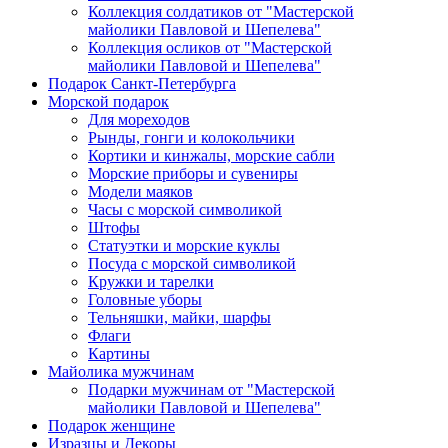
Коллекция солдатиков от "Мастерской
майолики Павловой и Шепелева"
Коллекция осликов от "Мастерской
майолики Павловой и Шепелева"
Подарок Санкт-Петербурга
Морской подарок
Для мореходов
Рынды, гонги и колокольчики
Кортики и кинжалы, морские сабли
Морские приборы и сувениры
Модели маяков
Часы с морской символикой
Штофы
Статуэтки и морские куклы
Посуда с морской символикой
Кружки и тарелки
Головные уборы
Тельняшки, майки, шарфы
Флаги
Картины
Майолика мужчинам
Подарки мужчинам от "Мастерской
майолики Павловой и Шепелева"
Подарок женщине
Изразцы и Декоры