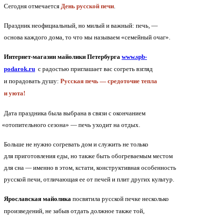
Сегодня отмечается
День русской печи
.
Праздник неофициальный, но милый и важный: печь, —
основа каждого дома, то что мы называем
«семейный
очаг».
Интернет-магазин майолики Петербурга
www.spb-
podarok.ru
с радостью приглашает вас согреть взгляд
и порадовать душу:
Русская печь — средоточие тепла
и уюта!
Дата праздника была выбрана в связи с окончанием
«отопительного
сезона» — печь уходит на отдых.
Больше не нужно согревать дом и служить не только
для приготовления еды, но также быть обогреваемым местом
для сна — именно в этом, кстати, конструктивная особенность
русской печи, отличающая ее от печей и плит других культур.
Ярославская майолика
посвятила русской печке несколько
произведений, не забыв отдать должное также той,