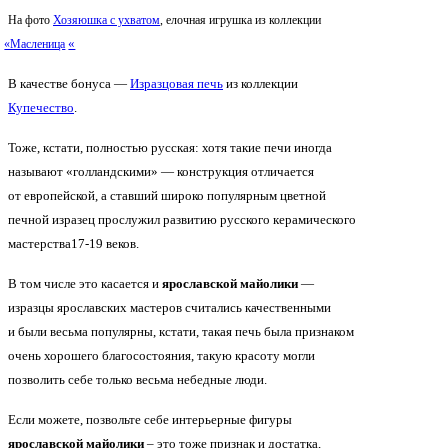
На фото
Хозяюшка с ухватом
, елочная игрушка из коллекции
«
«Масленица
В качестве бонуса —
Изразцовая печь
из коллекции
Купечество
.
Тоже, кстати, полностью русская: хотя такие печи иногда
называют
«голландскими
» — конструкция отличается
от европейской, а ставший широко популярным цветной
печной изразец прослужил развитию русского керамического
мастерства17-19 веков.
В том числе это касается и
ярославской майолики
—
изразцы ярославских мастеров считались качественными
и были весьма популярны, кстати, такая печь была признаком
очень хорошего благосостояния, такую красоту могли
позволить себе только весьма небедные люди.
Если можете, позвольте себе интерьерные фигуры
ярославской майолики
– это тоже признак и достатка,