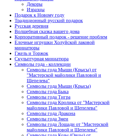
Декоры
Изразцы
Подарок к Новому году
Традиционный русский подарок
Русская деревня
Волшебная сказка вашего дома
Корпоративный подарок - решение проблем
Елочные игрушки Холуйской лаковой
миниатюры
Гжель и Торжок
Скульптурная миниатюра
Символы года - коллекции
Символы года Мыши (Крысы) от
"Мастерской майолики Павловой и
Шепелева"
Символы года Мыши (Крысы)
Символы года Быка
Символы года Тигра
Символы года Кролика от "Мастерской
майолики Павловой и Шепелева"
Символы года Дракона
Символы года Змеи
Символы года Лошади от "Мастерской
майолики Павловой и Шепелева"
Символы года Козы (Овцы) от