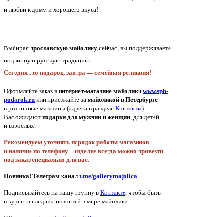
и любви к дому, и хорошего вкуса!
Выбирая
ярославскую майолику
сейчас, вы поддерживаете
подлинную русскую традицию.
Сегодня это подарок, завтра — семейная реликвия!
Оформляйте заказ в
интернет-магазине майолики
www.spb-
podarok.ru
или приезжайте за
майоликой в Петербурге
в розничные магазины
(адреса
в разделе
Контакты
).
Вас ожидают
подарки для мужчин и женщин
, для детей
и взрослых.
Рекомендуем уточнить порядок работы магазинов
и наличие по телефону – изделие всегда можно привезти
под заказ специально для вас.
Новинка! Телеграм канал
t.me/gallerymajolica
Подписывайтесь на нашу группу в
Контакте
, чтобы быть
в курсе последних новостей в мире майолики: