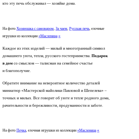
кто эту печь обслуживал — хозяйке дома.
На фото
Хозяюшка с самоваром
,
За чаем
,
Русская печь
, елочные
«
игрушки из коллекции
«Масленица
Каждое из этих изделий — милый и многогранный символ
домашнего уюта, тепла, русского гостеприимства.
Подарок
в дом
со смыслом — талисман на семейное счастье
и благополучие.
Обратите внимание на невероятное количество деталей
миниатюр
«Мастерской
майолики Павловой и Шепелева» –
точных и милых. Все говорит об уюте и тепле родного дома,
рачительности и бережливости, продуманности и заботе.
«
На фото
Печка
, елочная игрушки из коллекции
«Масленица