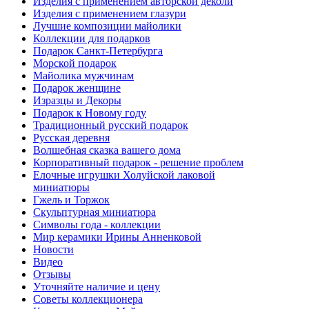
Изделия с применением авторской деколи
Изделия с применением глазури
Лучшие композиции майолики
Коллекции для подарков
Подарок Санкт-Петербурга
Морской подарок
Майолика мужчинам
Подарок женщине
Изразцы и Декоры
Подарок к Новому году
Традиционный русский подарок
Русская деревня
Волшебная сказка вашего дома
Корпоративный подарок - решение проблем
Елочные игрушки Холуйской лаковой
миниатюры
Гжель и Торжок
Скульптурная миниатюра
Символы года - коллекции
Мир керамики Ирины Анненковой
Новости
Видео
Отзывы
Уточняйте наличие и цену
Советы коллекционера