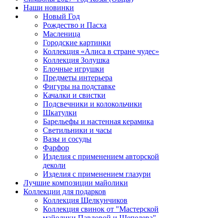
Наши новинки
Новый Год
Рождество и Пасха
Масленица
Городские картинки
Коллекция «Алиса в стране чудес»
Коллекция Золушка
Елочные игрушки
Предметы интерьера
Фигуры на подставке
Качалки и свистки
Подсвечники и колокольчики
Шкатулки
Барельефы и настенная керамика
Светильники и часы
Вазы и сосуды
Фарфор
Изделия с применением авторской
деколи
Изделия с применением глазури
Лучшие композиции майолики
Коллекции для подарков
Коллекция Щелкунчиков
Коллекция свинок от "Мастерской
майолики Павловой и Шепелева"