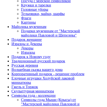
Посуда с морской символикой
Кружки и тарелки
Головные уборы
Тельняшки, майки, шарфы
Флаги
Картины
Майолика мужчинам
Подарки мужчинам от "Мастерской
майолики Павловой и Шепелева"
Подарок женщине
Изразцы и Декоры
Декоры
Изразцы
Подарок к Новому году
Традиционный русский подарок
Русская деревня
Волшебная сказка вашего дома
Корпоративный подарок - решение проблем
Елочные игрушки Холуйской лаковой
миниатюры
Гжель и Торжок
Скульптурная миниатюра
Символы года - коллекции
Символы года Мыши (Крысы) от
"Мастерской майолики Павловой и