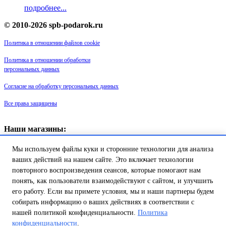
подробнее...
© 2010-2026 spb-podarok.ru
Политика в отношении файлов cookie
Политика в отношении обработки
персональных данных
Согласие на обработку персональных данных
Все права защищены
Наши магазины:
«Галерея майолики» - пр. Обуховской обороны, д. 105
Мы используем файлы куки и сторонние технологии для анализа
ДК им. Крупской, 1 этаж зал «Синий»
Магазин «Сувенир Кронштадта» - г. Кронштадт, ул. Петровская дом
ваших действий на нашем сайте. Это включает технологии
16/2
повторного воспроизведения сеансов, которые помогают нам
понять, как пользователи взаимодействуют с сайтом, и улучшить
Товар успешно добавлен в
его работу. Если вы примете условия, мы и наши партнеры будем
корзину!
собирать информацию о ваших действиях в соответствии с
нашей политикой конфиденциальности.
Политика
конфиденциальности
.