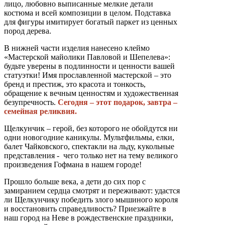
лицо, любовно выписанные мелкие детали
костюма и всей композиции в целом. Подставка
для фигуры имитирует богатый паркет из ценных
пород дерева.
В нижней части изделия нанесено клеймо
«Мастерской майолики Павловой и Шепелева»:
будьте уверены в подлинности и ценности вашей
статуэтки! Имя прославленной мастерской – это
бренд и престиж, это красота и тонкость,
обращение к вечным ценностям и художественная
безупречность.
Сегодня – этот подарок, завтра –
семейная реликвия.
Щелкунчик – герой, без которого не обойдутся ни
одни новогодние каникулы. Мультфильмы, елки,
балет Чайковского, спектакли на льду, кукольные
представления - чего только нет на тему великого
произведения Гофмана в нашем городе!
Прошло больше века, а дети до сих пор с
замиранием сердца смотрят и переживают: удастся
ли Щелкунчику победить злого мышиного короля
и восстановить справедливость? Приезжайте в
наш город на Неве в рождественские праздники,