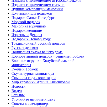
Изделия с применением авторской деколи
Изделия с применением глазури
Лучшие композиции майолики
Коллекции для подарков
Подарок Санкт-Петербурга
Морской подарок
Майолика мужчинам
Подарок женщине
Изразцы и Декоры
Подарок к Новому году
Традиционный русский подарок
Русская деревня
Волшебная сказка вашего дома
Корпоративный подарок - решение проблем
Елочные игрушки Холуйской лаковой
миниатюры
Гжель и Торжок
Скульптурная миниатюра
Символы года - коллекции
Мир керамики Ирины Анненковой
Новости
Видео
Отзывы
Уточняйте наличие и цену
Советы коллекционера