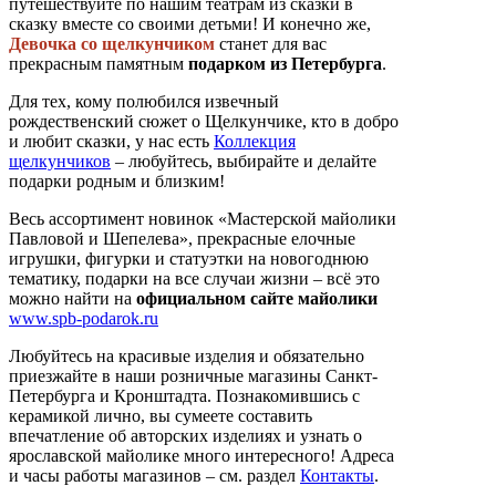
путешествуйте по нашим театрам из сказки в
сказку вместе со своими детьми! И конечно же,
Девочка со щелкунчиком
станет для вас
прекрасным памятным
подарком из Петербурга
.
Для тех, кому полюбился извечный
рождественский сюжет о Щелкунчике, кто в добро
и любит сказки, у нас есть
Коллекция
щелкунчиков
– любуйтесь, выбирайте и делайте
подарки родным и близким!
Весь ассортимент новинок «Мастерской майолики
Павловой и Шепелева», прекрасные елочные
игрушки, фигурки и статуэтки на новогоднюю
тематику, подарки на все случаи жизни – всё это
можно найти на
официальном сайте майолики
www.spb-podarok.ru
Любуйтесь на красивые изделия и обязательно
приезжайте в наши розничные магазины Санкт-
Петербурга и Кронштадта. Познакомившись с
керамикой лично, вы сумеете составить
впечатление об авторских изделиях и узнать о
ярославской майолике много интересного! Адреса
и часы работы магазинов – см. раздел
Контакты
.