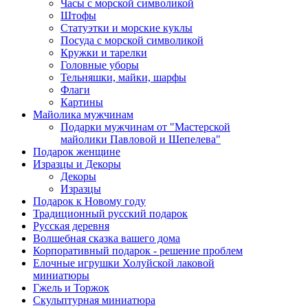
Часы с морской символикой
Штофы
Статуэтки и морские куклы
Посуда с морской символикой
Кружки и тарелки
Головные уборы
Тельняшки, майки, шарфы
Флаги
Картины
Майолика мужчинам
Подарки мужчинам от "Мастерской
майолики Павловой и Шепелева"
Подарок женщине
Изразцы и Декоры
Декоры
Изразцы
Подарок к Новому году
Традиционный русский подарок
Русская деревня
Волшебная сказка вашего дома
Корпоративный подарок - решение проблем
Елочные игрушки Холуйской лаковой
миниатюры
Гжель и Торжок
Скульптурная миниатюра