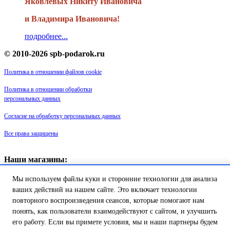
Яковлевых Никиту Ивановича
и Владимира Ивановича!
подробнее...
© 2010-2026 spb-podarok.ru
Политика в отношении файлов cookie
Политика в отношении обработки
персональных данных
Согласие на обработку персональных данных
Все права защищены
Наши магазины:
«Галерея майолики» - пр. Обуховской обороны, д. 105
Мы используем файлы куки и сторонние технологии для анализа
ДК им. Крупской, 1 этаж зал «Синий»
Магазин «Сувенир Кронштадта» - г. Кронштадт, ул. Петровская дом
ваших действий на нашем сайте. Это включает технологии
16/2
повторного воспроизведения сеансов, которые помогают нам
понять, как пользователи взаимодействуют с сайтом, и улучшить
его работу. Если вы примете условия, мы и наши партнеры будем