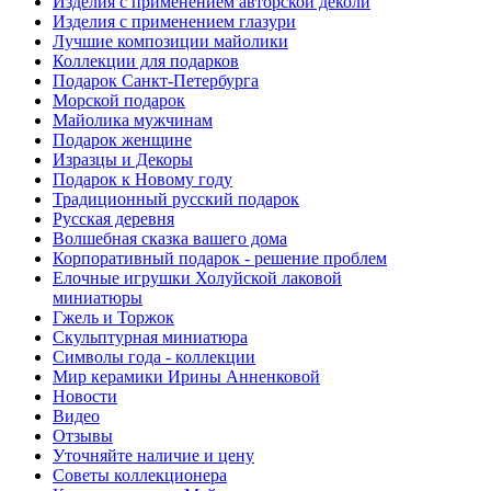
Изделия с применением авторской деколи
Изделия с применением глазури
Лучшие композиции майолики
Коллекции для подарков
Подарок Санкт-Петербурга
Морской подарок
Майолика мужчинам
Подарок женщине
Изразцы и Декоры
Подарок к Новому году
Традиционный русский подарок
Русская деревня
Волшебная сказка вашего дома
Корпоративный подарок - решение проблем
Елочные игрушки Холуйской лаковой
миниатюры
Гжель и Торжок
Скульптурная миниатюра
Символы года - коллекции
Мир керамики Ирины Анненковой
Новости
Видео
Отзывы
Уточняйте наличие и цену
Советы коллекционера