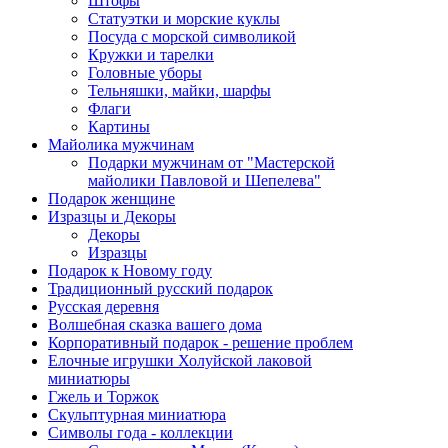
Штофы
Статуэтки и морские куклы
Посуда с морской символикой
Кружки и тарелки
Головные уборы
Тельняшки, майки, шарфы
Флаги
Картины
Майолика мужчинам
Подарки мужчинам от "Мастерской
майолики Павловой и Шепелева"
Подарок женщине
Изразцы и Декоры
Декоры
Изразцы
Подарок к Новому году
Традиционный русский подарок
Русская деревня
Волшебная сказка вашего дома
Корпоративный подарок - решение проблем
Елочные игрушки Холуйской лаковой
миниатюры
Гжель и Торжок
Скульптурная миниатюра
Символы года - коллекции