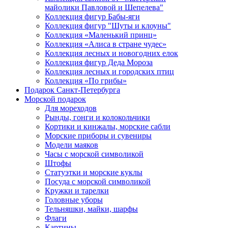
майолики Павловой и Шепелева"
Коллекция фигур Бабы-яги
Коллекция фигур "Шуты и клоуны"
Коллекция «Маленький принц»
Коллекция «Алиса в стране чудес»
Коллекция лесных и новогодних елок
Коллекция фигур Деда Мороза
Коллекция лесных и городских птиц
Коллекция «По грибы»
Подарок Санкт-Петербурга
Морской подарок
Для мореходов
Рынды, гонги и колокольчики
Кортики и кинжалы, морские сабли
Морские приборы и сувениры
Модели маяков
Часы с морской символикой
Штофы
Статуэтки и морские куклы
Посуда с морской символикой
Кружки и тарелки
Головные уборы
Тельняшки, майки, шарфы
Флаги
Картины