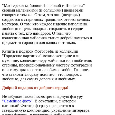
"Мастерская майолики Павловой и Шепелева"
своими маленькими (и большими) шедеврами
говорит о том же. О том, что они (шедевры)
создаются в старинных традициях отечественных
мастеров. О том, что каждое изделие наполнено
любовью и цель подарка - сохранить в сердце
память о тех, кто нам дорог. О том, что
коллекционная майолика станет доброй памятью и
предметом гордости для ваших потомков.
Купить в подарок Фотографа из коллекции
"Городские картинки" можно женщине или
мужчине, коллекционеру майолики или любителю
старины, профессиональному мастеру фотографии
или тому, для кого это - любимое хобби. Главное,
что становится сразу понятно - это подарок с
любовью, для самых дорогих и любимых.
Добрый подарок от доброго сердца!
Не забудьте также посмотреть парную фигуру
"Семейное фото"
. В сочетании, с которой
одинокий Фотограф сразу превратится в
завершенную композицию, украшение интерьера,
а одна фигура - в коллекцию майолики!