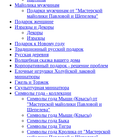
Майолика мужчинам
Подарки мужчинам от "Мастерской
майолики Павловой и Шепелева"
Подарок женщине
Изразцы и Декоры
Декоры
Изразцы
Подарок к Новому году
Традиционный русский подарок
Русская деревня
Волшебная сказка вашего дома
Корпоративный подарок - решение проблем
Елочные игрушки Холуйской лаковой
миниатюры
Гжель и Торжок
Скульптурная миниатюра
Символы года - коллекции
Символы года Мыши (Крысы) от
"Мастерской майолики Павловой и
Шепелева"
Символы года Мыши (Крысы)
Символы года Быка
Символы года Тигра
Символы года Кролика от "Мастерской