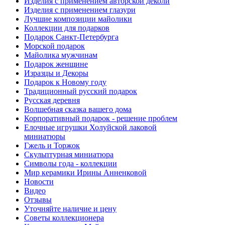
Изделия с применением авторской деколи
Изделия с применением глазури
Лучшие композиции майолики
Коллекции для подарков
Подарок Санкт-Петербурга
Морской подарок
Майолика мужчинам
Подарок женщине
Изразцы и Декоры
Подарок к Новому году
Традиционный русский подарок
Русская деревня
Волшебная сказка вашего дома
Корпоративный подарок - решение проблем
Елочные игрушки Холуйской лаковой
миниатюры
Гжель и Торжок
Скульптурная миниатюра
Символы года - коллекции
Мир керамики Ирины Анненковой
Новости
Видео
Отзывы
Уточняйте наличие и цену
Советы коллекционера