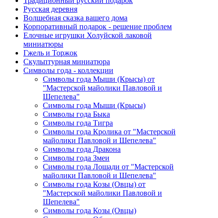
Традиционный русский подарок
Русская деревня
Волшебная сказка вашего дома
Корпоративный подарок - решение проблем
Елочные игрушки Холуйской лаковой
миниатюры
Гжель и Торжок
Скульптурная миниатюра
Символы года - коллекции
Символы года Мыши (Крысы) от
"Мастерской майолики Павловой и
Шепелева"
Символы года Мыши (Крысы)
Символы года Быка
Символы года Тигра
Символы года Кролика от "Мастерской
майолики Павловой и Шепелева"
Символы года Дракона
Символы года Змеи
Символы года Лошади от "Мастерской
майолики Павловой и Шепелева"
Символы года Козы (Овцы) от
"Мастерской майолики Павловой и
Шепелева"
Символы года Козы (Овцы)