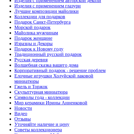
Изделия с применением авторской деколи
Изделия с применением глазури
Лучшие композиции майолики
Коллекции для подарков
Подарок Санкт-Петербурга
Морской подарок
Майолика мужчинам
Подарок женщине
Изразцы и Декоры
Подарок к Новому году
Традиционный русский подарок
Русская деревня
Волшебная сказка вашего дома
Корпоративный подарок - решение проблем
Елочные игрушки Холуйской лаковой
миниатюры
Гжель и Торжок
Скульптурная миниатюра
Символы года - коллекции
Мир керамики Ирины Анненковой
Новости
Видео
Отзывы
Уточняйте наличие и цену
Советы коллекционера