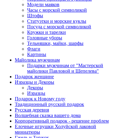
Модели маяков
Часы с морской символикой
Штофы
Статуэтки и морские куклы
Посуда с морской символикой
Кружки и тарелки
Головные уборы
Тельняшки, майки, шарфы
Флаги
Картины
Майолика мужчинам
Подарки мужчинам от "Мастерской
майолики Павловой и Шепелева"
Подарок женщине
Изразцы и Декоры
Декоры
Изразцы
Подарок к Новому году
Традиционный русский подарок
Русская деревня
Волшебная сказка вашего дома
Корпоративный подарок - решение проблем
Елочные игрушки Холуйской лаковой
миниатюры
Гжель и Торжок