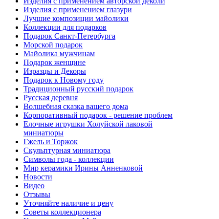
Изделия с применением авторской деколи
Изделия с применением глазури
Лучшие композиции майолики
Коллекции для подарков
Подарок Санкт-Петербурга
Морской подарок
Майолика мужчинам
Подарок женщине
Изразцы и Декоры
Подарок к Новому году
Традиционный русский подарок
Русская деревня
Волшебная сказка вашего дома
Корпоративный подарок - решение проблем
Елочные игрушки Холуйской лаковой
миниатюры
Гжель и Торжок
Скульптурная миниатюра
Символы года - коллекции
Мир керамики Ирины Анненковой
Новости
Видео
Отзывы
Уточняйте наличие и цену
Советы коллекционера