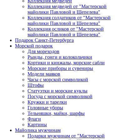
Коллекция медведей
Коллекция медведей от "Мастерской
майолики Павловой и Шепелева"
Коллекция солдатиков от "Мастерской
майолики Павловой и Шепелева"
Коллекция осликов от "Мастерской
майолики Павловой и Шепелева"
Подарок Санкт-Петербурга
Морской подарок
Для мореходов
Рынды, гонги и колокольчики
Кортики и кинжалы, морские сабли
Морские приборы и сувениры
Модели маяков
Часы с морской символикой
Штофы
Статуэтки и морские куклы
Посуда с морской символикой
Кружки и тарелки
Головные уборы
Тельняшки, майки, шарфы
Флаги
Картины
Майолика мужчинам
Подарки мужчинам от "Мастерской