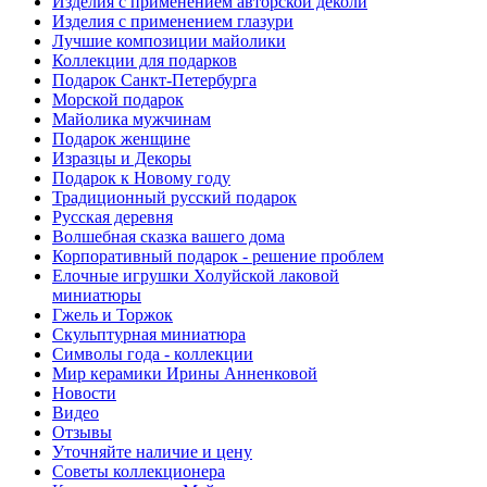
Изделия с применением авторской деколи
Изделия с применением глазури
Лучшие композиции майолики
Коллекции для подарков
Подарок Санкт-Петербурга
Морской подарок
Майолика мужчинам
Подарок женщине
Изразцы и Декоры
Подарок к Новому году
Традиционный русский подарок
Русская деревня
Волшебная сказка вашего дома
Корпоративный подарок - решение проблем
Елочные игрушки Холуйской лаковой
миниатюры
Гжель и Торжок
Скульптурная миниатюра
Символы года - коллекции
Мир керамики Ирины Анненковой
Новости
Видео
Отзывы
Уточняйте наличие и цену
Советы коллекционера