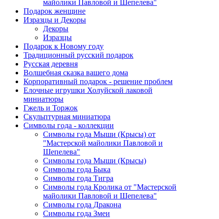
майолики Павловой и Шепелева"
Подарок женщине
Изразцы и Декоры
Декоры
Изразцы
Подарок к Новому году
Традиционный русский подарок
Русская деревня
Волшебная сказка вашего дома
Корпоративный подарок - решение проблем
Елочные игрушки Холуйской лаковой
миниатюры
Гжель и Торжок
Скульптурная миниатюра
Символы года - коллекции
Символы года Мыши (Крысы) от
"Мастерской майолики Павловой и
Шепелева"
Символы года Мыши (Крысы)
Символы года Быка
Символы года Тигра
Символы года Кролика от "Мастерской
майолики Павловой и Шепелева"
Символы года Дракона
Символы года Змеи