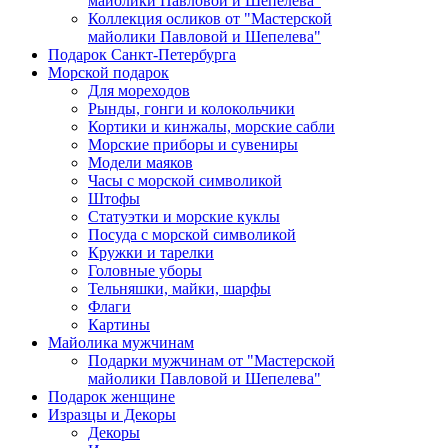
майолики Павловой и Шепелева"
Коллекция осликов от "Мастерской
майолики Павловой и Шепелева"
Подарок Санкт-Петербурга
Морской подарок
Для мореходов
Рынды, гонги и колокольчики
Кортики и кинжалы, морские сабли
Морские приборы и сувениры
Модели маяков
Часы с морской символикой
Штофы
Статуэтки и морские куклы
Посуда с морской символикой
Кружки и тарелки
Головные уборы
Тельняшки, майки, шарфы
Флаги
Картины
Майолика мужчинам
Подарки мужчинам от "Мастерской
майолики Павловой и Шепелева"
Подарок женщине
Изразцы и Декоры
Декоры