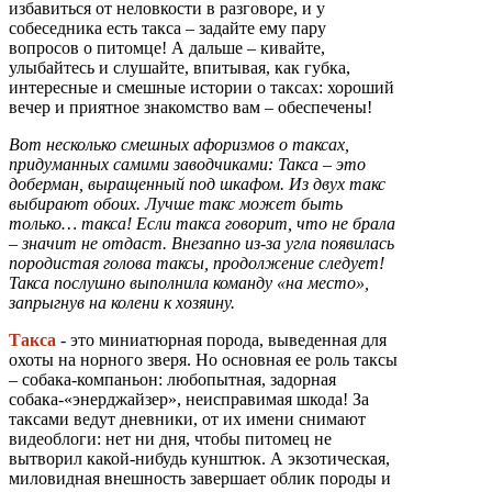
избавиться от неловкости в разговоре, и у
собеседника есть такса – задайте ему пару
вопросов о питомце! А дальше – кивайте,
улыбайтесь и слушайте, впитывая, как губка,
интересные и смешные истории о таксах: хороший
вечер и приятное знакомство вам – обеспечены!
Вот несколько смешных афоризмов о таксах,
придуманных самими заводчиками: Такса – это
доберман, выращенный под шкафом. Из двух такс
выбирают обоих. Лучше такс может быть
только… такса! Если такса говорит, что не брала
– значит не отдаст. Внезапно из-за угла появилась
породистая голова таксы, продолжение следует!
Такса послушно выполнила команду «на место»,
запрыгнув на колени к хозяину.
Такса
- это миниатюрная порода, выведенная для
охоты на норного зверя. Но основная ее роль таксы
– собака-компаньон: любопытная, задорная
собака-«энерджайзер», неисправимая шкода! За
таксами ведут дневники, от их имени снимают
видеоблоги: нет ни дня, чтобы питомец не
вытворил какой-нибудь кунштюк. А экзотическая,
миловидная внешность завершает облик породы и