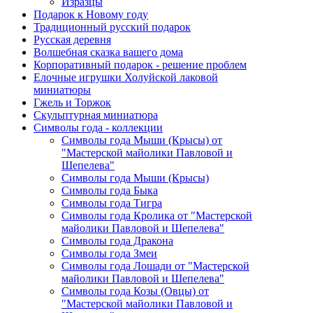
Изразцы
Подарок к Новому году
Традиционный русский подарок
Русская деревня
Волшебная сказка вашего дома
Корпоративный подарок - решение проблем
Елочные игрушки Холуйской лаковой
миниатюры
Гжель и Торжок
Скульптурная миниатюра
Символы года - коллекции
Символы года Мыши (Крысы) от
"Мастерской майолики Павловой и
Шепелева"
Символы года Мыши (Крысы)
Символы года Быка
Символы года Тигра
Символы года Кролика от "Мастерской
майолики Павловой и Шепелева"
Символы года Дракона
Символы года Змеи
Символы года Лошади от "Мастерской
майолики Павловой и Шепелева"
Символы года Козы (Овцы) от
"Мастерской майолики Павловой и