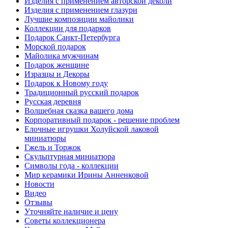
Изделия с применением авторской деколи
Изделия с применением глазури
Лучшие композиции майолики
Коллекции для подарков
Подарок Санкт-Петербурга
Морской подарок
Майолика мужчинам
Подарок женщине
Изразцы и Декоры
Подарок к Новому году
Традиционный русский подарок
Русская деревня
Волшебная сказка вашего дома
Корпоративный подарок - решение проблем
Елочные игрушки Холуйской лаковой
миниатюры
Гжель и Торжок
Скульптурная миниатюра
Символы года - коллекции
Мир керамики Ирины Анненковой
Новости
Видео
Отзывы
Уточняйте наличие и цену
Советы коллекционера