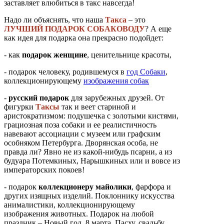
заставляет влюбиться в такс навсегда!
Надо ли объяснять, что наша
Такса
– это
ЛУЧШИЙ ПОДАРОК СОБАКОВОДУ
? А еще
как идея для подарка она прекрасно подойдет:
- как
подарок женщине
, ценительнице красоты,
- подарок человеку, родившемуся в
год Собаки
,
коллекционирующему
изображения собак
-
русский подарок
для зарубежных друзей. От
фигурки
Таксы
так и веет стариной и
аристократизмом: подушечка с золотыми кистями,
грациозная поза собаки и ее реалистичность
навевают ассоциации с музеем или графским
особняком Петербурга. Дворянская особа, не
правда ли? Явно не из какой-нибудь псарни, а из
будуара Потемкиных, Нарышкиных или и вовсе из
императорских покоев!
- подарок
коллекционеру майолики
, фарфора и
других изящных изделий. Поклоннику искусства
анималистики, коллекционирующему
изображения животных. Подарок на любой
праздник – Новый год, 8 марта, Пасху, свадьбу,