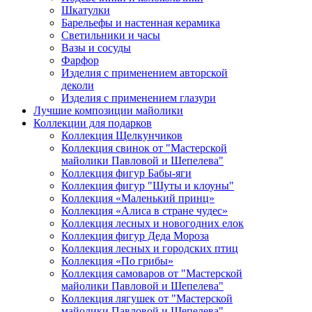
Шкатулки
Барельефы и настенная керамика
Светильники и часы
Вазы и сосуды
Фарфор
Изделия с применением авторской
деколи
Изделия с применением глазури
Лучшие композиции майолики
Коллекции для подарков
Коллекция Щелкунчиков
Коллекция свинок от "Мастерской
майолики Павловой и Шепелева"
Коллекция фигур Бабы-яги
Коллекция фигур "Шуты и клоуны"
Коллекция «Маленький принц»
Коллекция «Алиса в стране чудес»
Коллекция лесных и новогодних елок
Коллекция фигур Деда Мороза
Коллекция лесных и городских птиц
Коллекция «По грибы»
Коллекция самоваров от "Мастерской
майолики Павловой и Шепелева"
Коллекция лягушек от "Мастерской
майолики Павловой и Шепелева"