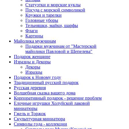
Статуэтки и морские куклы
Посуда с морской символикой
Кружки и тарелки
Головные уборы
Тельняшки, майки, шарфы
Флаги
Картины
Майолика мужчинам
Подарки мужчинам от "Мастерской
майолики Павловой и Шепелева"
Подарок женщине
Изразцы и Декоры
Декоры
Изразцы
Подарок к Новому году
Традиционный русский подарок
Русская деревня
Волшебная сказка вашего дома
Корпоративный подарок - решение проблем
Елочные игрушки Холуйской лаковой
миниатюры
Гжель и Торжок
Скульптурная миниатюра
Символы года - коллекции