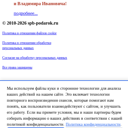
и Владимира Ивановича!
подробнее...
© 2010-2026 spb-podarok.ru
Политика в отношении файлов cookie
Политика в отношении обработки
персональных данных
Согласие на обработку персональных данных
Все права защищены
Наши магазины:
Мы используем файлы куки и сторонние технологии для анализа
«Галерея майолики» - пр. Обуховской обороны, д. 105
ДК им. Крупской, 1 этаж зал «Синий»
ваших действий на нашем сайте. Это включает технологии
Магазин «Сувенир Кронштадта» - г. Кронштадт, ул. Петровская дом
повторного воспроизведения сеансов, которые помогают нам
16/2
понять, как пользователи взаимодействуют с сайтом, и улучшить
его работу. Если вы примете условия, мы и наши партнеры будем
собирать информацию о ваших действиях в соответствии с нашей
политикой конфиденциальности.
Политика конфиденциальности
.