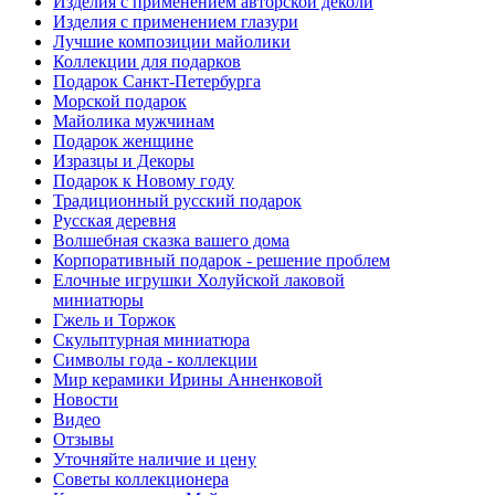
Изделия с применением авторской деколи
Изделия с применением глазури
Лучшие композиции майолики
Коллекции для подарков
Подарок Санкт-Петербурга
Морской подарок
Майолика мужчинам
Подарок женщине
Изразцы и Декоры
Подарок к Новому году
Традиционный русский подарок
Русская деревня
Волшебная сказка вашего дома
Корпоративный подарок - решение проблем
Елочные игрушки Холуйской лаковой
миниатюры
Гжель и Торжок
Скульптурная миниатюра
Символы года - коллекции
Мир керамики Ирины Анненковой
Новости
Видео
Отзывы
Уточняйте наличие и цену
Советы коллекционера