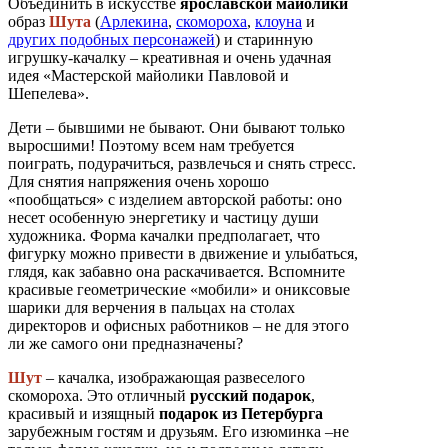
Объединить в искусстве
ярославской майолики
образ
Шута
(
Арлекина
,
скомороха
,
клоуна
и
других подобных персонажей
) и старинную
игрушку-качалку – креативная и очень удачная
идея «Мастерской майолики Павловой и
Шепелева».
Дети – бывшими не бывают. Они бывают только
выросшими! Поэтому всем нам требуется
поиграть, подурачиться, развлечься и снять стресс.
Для снятия напряжения очень хорошо
«пообщаться» с изделием авторской работы: оно
несет особенную энергетику и частицу души
художника. Форма качалки предполагает, что
фигурку можно привести в движение и улыбаться,
глядя, как забавно она раскачивается. Вспомните
красивые геометрические «мобили» и ониксовые
шарики для верчения в пальцах на столах
директоров и офисных работников – не для этого
ли же самого они предназначены?
Шут
– качалка, изображающая развеселого
скомороха. Это отличный
русский подарок
,
красивый и изящный
подарок из Петербурга
зарубежным гостям и друзьям. Его изюминка –не