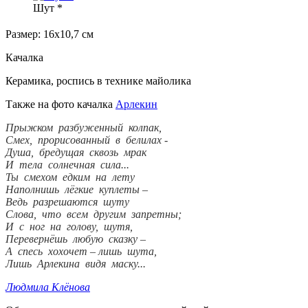
Шут *
Размер: 16х10,7 см
Качалка
Керамика, роспись в технике майолика
Также на фото качалка
Арлекин
Прыжком разбуженный колпак,
Смех, прорисованный в белилах -
Душа, бредущая сквозь мрак
И тела солнечная сила...
Ты смехом едким на лету
Наполнишь лёгкие куплеты –
Ведь разрешаются шуту
Слова, что всем другим запретны;
И с ног на голову, шутя,
Перевернёшь любую сказку –
А спесь хохочет – лишь шута,
Лишь Арлекина видя маску...
Людмила Клёнова