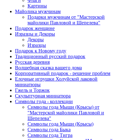
Флаги
Картины
Майолика мужчинам
Подарки мужчинам от "Мастерской
майолики Павловой и Шепелева"
Подарок женщине
Изразцы и Декоры
Декоры
Изразцы
Подарок к Новому году
Традиционный русский подарок
Русская деревня
Волшебная сказка вашего дома
Корпоративный подарок - решение проблем
Елочные игрушки Холуйской лаковой
миниатюры
Гжель и Торжок
Скульптурная миниатюра
Символы года - коллекции
Символы года Мыши (Крысы) от
"Мастерской майолики Павловой и
Шепелева"
Символы года Мыши (Крысы)
Символы года Быка
Символы года Тигра