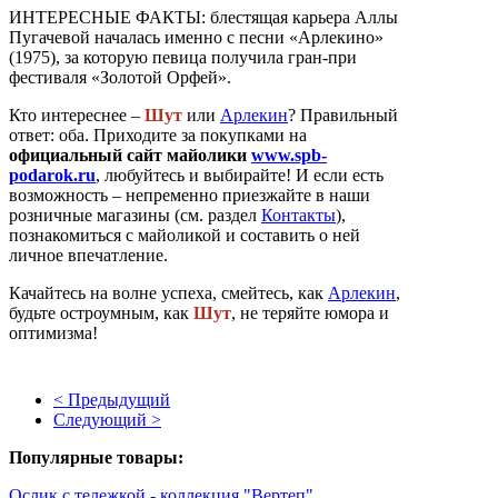
ИНТЕРЕСНЫЕ ФАКТЫ: блестящая карьера Аллы
Пугачевой началась именно с песни «Арлекино»
(1975), за которую певица получила гран-при
фестиваля «Золотой Орфей».
Кто интереснее –
Шут
или
Арлекин
? Правильный
ответ: оба. Приходите за покупками на
официальный сайт майолики
www.spb-
podarok.ru
, любуйтесь и выбирайте! И если есть
возможность – непременно приезжайте в наши
розничные магазины (см. раздел
Контакты
),
познакомиться с майоликой и составить о ней
личное впечатление.
Качайтесь на волне успеха, смейтесь, как
Арлекин
,
будьте остроумным, как
Шут
, не теряйте юмора и
оптимизма!
< Предыдущий
Следующий >
Популярные товары:
Ослик с тележкой - коллекция "Вертеп"