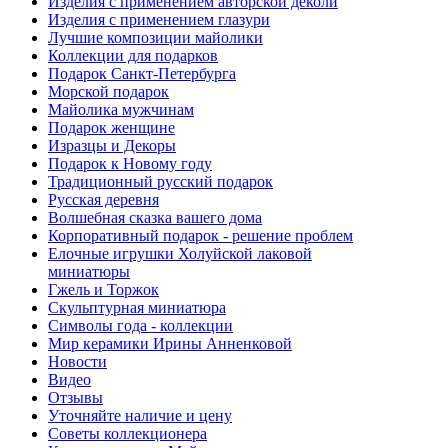
Изделия с применением авторской деколи
Изделия с применением глазури
Лучшие композиции майолики
Коллекции для подарков
Подарок Санкт-Петербурга
Морской подарок
Майолика мужчинам
Подарок женщине
Изразцы и Декоры
Подарок к Новому году
Традиционный русский подарок
Русская деревня
Волшебная сказка вашего дома
Корпоративный подарок - решение проблем
Елочные игрушки Холуйской лаковой
миниатюры
Гжель и Торжок
Скульптурная миниатюра
Символы года - коллекции
Мир керамики Ирины Анненковой
Новости
Видео
Отзывы
Уточняйте наличие и цену
Советы коллекционера