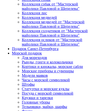
Коллекция собак от "Мастерской
майолики Павловой и Шепелева"
Коллекция лис
Коллекция медведей
Коллекция медведей от "Мастерской
майолики Павловой и Шепелева"
Коллекция солдатиков от "Мастерской
майолики Павловой и Шепелева"
Коллекция осликов от "Мастерской
майолики Павловой и Шепелева"
Подарок Санкт-Петербурга
Морской подарок
Для мореходов
Рынды, гонги и колокольчики
Кортики и кинжалы, морские сабли
Морские приборы и сувениры
Модели маяков
Часы с морской символикой
Штофы
Статуэтки и морские куклы
Посуда с морской символикой
Кружки и тарелки
Головные уборы
Тельняшки, майки, шарфы