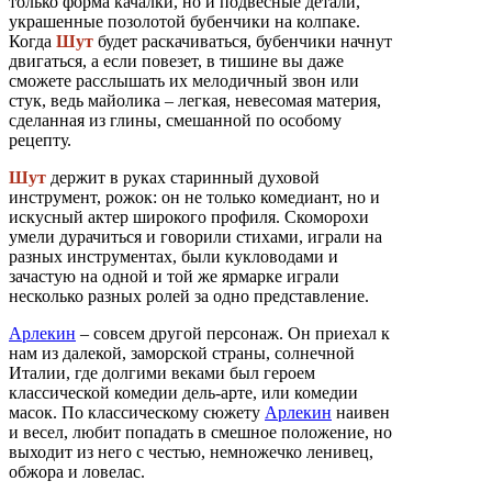
только форма качалки, но и подвесные детали,
украшенные позолотой бубенчики на колпаке.
Когда
Шут
будет раскачиваться, бубенчики начнут
двигаться, а если повезет, в тишине вы даже
сможете расслышать их мелодичный звон или
стук, ведь майолика – легкая, невесомая материя,
сделанная из глины, смешанной по особому
рецепту.
Шут
держит в руках старинный духовой
инструмент, рожок: он не только комедиант, но и
искусный актер широкого профиля. Скоморохи
умели дурачиться и говорили стихами, играли на
разных инструментах, были кукловодами и
зачастую на одной и той же ярмарке играли
несколько разных ролей за одно представление.
Арлекин
– совсем другой персонаж. Он приехал к
нам из далекой, заморской страны, солнечной
Италии, где долгими веками был героем
классической комедии дель-арте, или комедии
масок. По классическому сюжету
Арлекин
наивен
и весел, любит попадать в смешное положение, но
выходит из него с честью, немножечко ленивец,
обжора и ловелас.