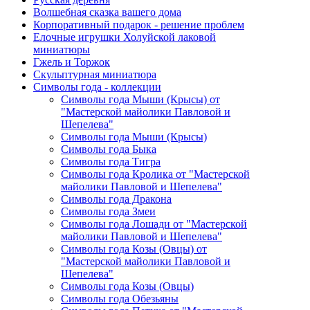
Волшебная сказка вашего дома
Корпоративный подарок - решение проблем
Елочные игрушки Холуйской лаковой
миниатюры
Гжель и Торжок
Скульптурная миниатюра
Символы года - коллекции
Символы года Мыши (Крысы) от
"Мастерской майолики Павловой и
Шепелева"
Символы года Мыши (Крысы)
Символы года Быка
Символы года Тигра
Символы года Кролика от "Мастерской
майолики Павловой и Шепелева"
Символы года Дракона
Символы года Змеи
Символы года Лошади от "Мастерской
майолики Павловой и Шепелева"
Символы года Козы (Овцы) от
"Мастерской майолики Павловой и
Шепелева"
Символы года Козы (Овцы)
Символы года Обезьяны