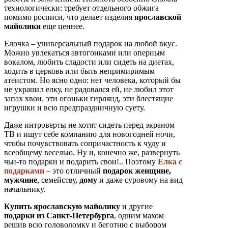
технологически: требует отдельного обжига
помимо росписи, что делает изделия
ярославской
майолики
еще ценнее.
Елочка – универсальный подарок на любой вкус.
Можно увлекаться автогонками или оперным
вокалом, любить сладости или сидеть на диетах,
ходить в церковь или быть непримиримым
атеистом. Но ясно одно: нет человека, который бы
не украшал елку, не радовался ей, не любил этот
запах хвои, эти огоньки гирлянд, эти блестящие
игрушки и всю предпраздничную суету.
Даже интроверты не хотят сидеть перед экраном
ТВ и ищут себе компанию для новогодней ночи,
чтобы почувствовать сопричастность к чуду и
всеобщему веселью. Ну и, конечно же, развернуть
чьи-то подарки и подарить свои!.. Поэтому
Елка с
подарками
– это отличный
подарок женщине,
мужчине
, семейству,
дому
и даже суровому на вид
начальнику.
Купить ярославскую майолику
и другие
подарки из Санкт-Петербурга
, одним махом
решив всю головоломку и беготню с выбором