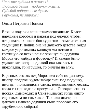
Что мне рубины и алмазы?!
Любимой быть – подарком жизнь,
Судьбой подаренные фразы –
Гармония, не миражи.
Ольга Петровна Попова
Елки и подарки вещи взаимосвязанные. Класть
нарядные коробки и пакеты под елочку, чтобы
открывать их после боя курантов – замечательная
традиция! И пошла она из далекого детства, когда
каждое утро зимних каникул мы летели в
гостиную со всех ног: не закинул ли дедушка
Мороз что-нибудь в форточку? И каково было
удивление, когда под елкой оказывалась то
шоколадка, то игрушка, то билеты на елку.
В разных семьях дед Мороз вел себя по-разному:
иногда подарки чудом забирались под подушку,
иногда – появлялись в самых неожиданных местах,
когда ты приходил с прогулки… О подвешенных
носках, дымоходах и Санта-Клаусах тогда никто
еще слыхом ни слыхивал. Так или иначе, но
фантазия нашего дедушки была побогаче его
зарубежного собрата!