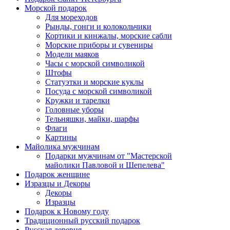
Морской подарок
Для мореходов
Рынды, гонги и колокольчики
Кортики и кинжалы, морские сабли
Морские приборы и сувениры
Модели маяков
Часы с морской символикой
Штофы
Статуэтки и морские куклы
Посуда с морской символикой
Кружки и тарелки
Головные уборы
Тельняшки, майки, шарфы
Флаги
Картины
Майолика мужчинам
Подарки мужчинам от "Мастерской
майолики Павловой и Шепелева"
Подарок женщине
Изразцы и Декоры
Декоры
Изразцы
Подарок к Новому году
Традиционный русский подарок
Русская деревня