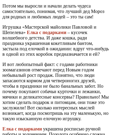
Потом мы выросли и начали делать чудеса
самостоятельно, понимая, что лучший дед Мороз
для родных и любимых людей – это ты сам!
Игрушка «Мастерской майолики Павловой и
Шепелева»
Елка с подарками
– кусочек
волшебного детства. И даже кошка, ради
праздника украшенная кокетливым бантом,
застыла под елочкой в ожидании: вдруг что-нибудь
в одной из этих коробок предназначается и ей?
И вот любопытный факт: с годами работники
зоомагазинов отмечают перед Новым годом
небывалый рост продаж. Понятно, что люди
запасаются кормом для четвероногих друзей,
чтобы в праздники не было банальных забот. Но
почему покупают собачьи курточки и лежанки,
мячики и деликатесные консервы? Правильно! Мы
хотим сделать подарок и питомцам, они тоже это
заслужили! Вот сколько интересных мыслей
возникает, когда посмотришь на эту маленькую, но
такую изысканную елочную игрушку.
Елка с подарками
украшена росписью ручной
работы и золочением. Позолота особенно сложна