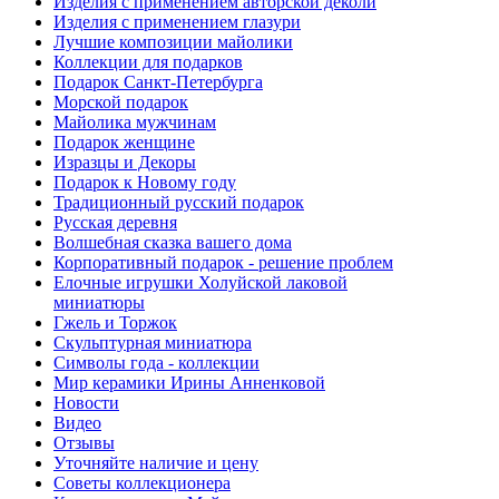
Изделия с применением авторской деколи
Изделия с применением глазури
Лучшие композиции майолики
Коллекции для подарков
Подарок Санкт-Петербурга
Морской подарок
Майолика мужчинам
Подарок женщине
Изразцы и Декоры
Подарок к Новому году
Традиционный русский подарок
Русская деревня
Волшебная сказка вашего дома
Корпоративный подарок - решение проблем
Елочные игрушки Холуйской лаковой
миниатюры
Гжель и Торжок
Скульптурная миниатюра
Символы года - коллекции
Мир керамики Ирины Анненковой
Новости
Видео
Отзывы
Уточняйте наличие и цену
Советы коллекционера