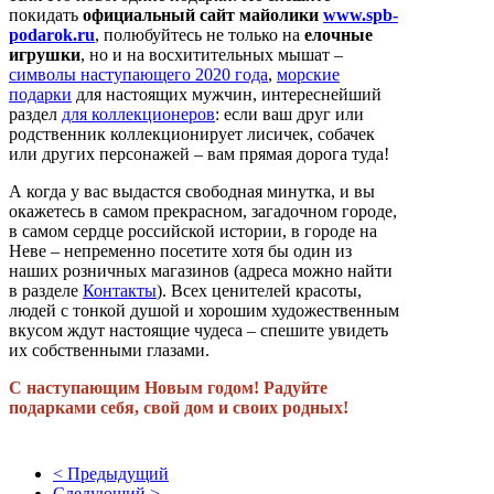
покидать
официальный сайт майолики
www.spb-
podarok.ru
, полюбуйтесь не только на
елочные
игрушки
, но и на восхитительных мышат –
символы наступающего 2020 года
,
морские
подарки
для настоящих мужчин, интереснейший
раздел
для коллекционеров
: если ваш друг или
родственник коллекционирует лисичек, собачек
или других персонажей – вам прямая дорога туда!
А когда у вас выдастся свободная минутка, и вы
окажетесь в самом прекрасном, загадочном городе,
в самом сердце российской истории, в городе на
Неве – непременно посетите хотя бы один из
наших розничных магазинов (адреса можно найти
в разделе
Контакты
). Всех ценителей красоты,
людей с тонкой душой и хорошим художественным
вкусом ждут настоящие чудеса – спешите увидеть
их собственными глазами.
С наступающим Новым годом! Радуйте
подарками себя, свой дом и своих родных!
< Предыдущий
Следующий >