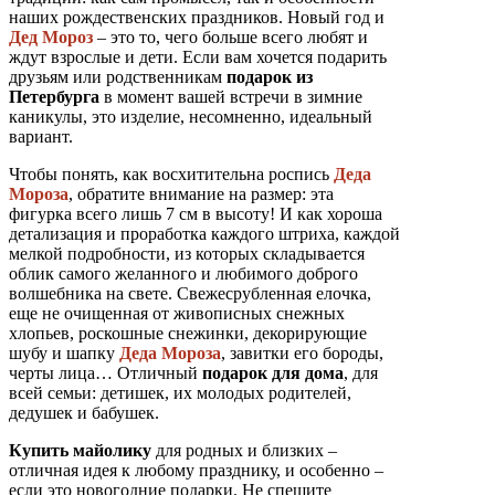
наших рождественских праздников. Новый год и
Дед Мороз
– это то, чего больше всего любят и
ждут взрослые и дети. Если вам хочется подарить
друзьям или родственникам
подарок из
Петербурга
в момент вашей встречи в зимние
каникулы, это изделие, несомненно, идеальный
вариант.
Чтобы понять, как восхитительна роспись
Деда
Мороза
, обратите внимание на размер: эта
фигурка всего лишь 7 см в высоту! И как хороша
детализация и проработка каждого штриха, каждой
мелкой подробности, из которых складывается
облик самого желанного и любимого доброго
волшебника на свете. Свежесрубленная елочка,
еще не очищенная от живописных снежных
хлопьев, роскошные снежинки, декорирующие
шубу и шапку
Деда Мороза
, завитки его бороды,
черты лица… Отличный
подарок для дома
, для
всей семьи: детишек, их молодых родителей,
дедушек и бабушек.
Купить майолику
для родных и близких –
отличная идея к любому празднику, и особенно –
если это новогодние подарки. Не спешите