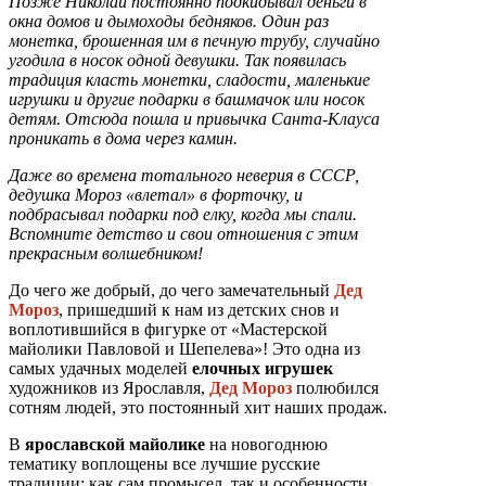
Позже Николай постоянно подкидывал деньги в
окна домов и дымоходы бедняков. Один раз
монетка, брошенная им в печную трубу, случайно
угодила в носок одной девушки. Так появилась
традиция класть монетки, сладости, маленькие
игрушки и другие подарки в башмачок или носок
детям. Отсюда пошла и привычка Санта-Клауса
проникать в дома через камин.
Даже во времена тотального неверия в СССР,
дедушка Мороз «влетал» в форточку, и
подбрасывал подарки под елку, когда мы спали.
Вспомните детство и свои отношения с этим
прекрасным волшебником!
До чего же добрый, до чего замечательный
Дед
Мороз
, пришедший к нам из детских снов и
воплотившийся в фигурке от «Мастерской
майолики Павловой и Шепелева»! Это одна из
самых удачных моделей
елочных игрушек
художников из Ярославля,
Дед Мороз
полюбился
сотням людей, это постоянный хит наших продаж.
В
ярославской майолике
на новогоднюю
тематику воплощены все лучшие русские
традиции: как сам промысел, так и особенности