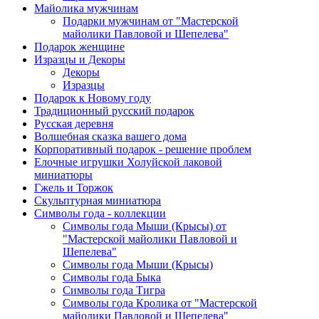
Майолика мужчинам
Подарки мужчинам от "Мастерской
майолики Павловой и Шепелева"
Подарок женщине
Изразцы и Декоры
Декоры
Изразцы
Подарок к Новому году
Традиционный русский подарок
Русская деревня
Волшебная сказка вашего дома
Корпоративный подарок - решение проблем
Елочные игрушки Холуйской лаковой
миниатюры
Гжель и Торжок
Скульптурная миниатюра
Символы года - коллекции
Символы года Мыши (Крысы) от
"Мастерской майолики Павловой и
Шепелева"
Символы года Мыши (Крысы)
Символы года Быка
Символы года Тигра
Символы года Кролика от "Мастерской
майолики Павловой и Шепелева"