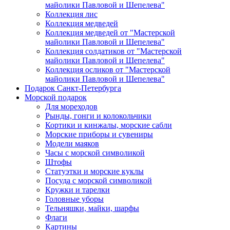
майолики Павловой и Шепелева"
Коллекция лис
Коллекция медведей
Коллекция медведей от "Мастерской
майолики Павловой и Шепелева"
Коллекция солдатиков от "Мастерской
майолики Павловой и Шепелева"
Коллекция осликов от "Мастерской
майолики Павловой и Шепелева"
Подарок Санкт-Петербурга
Морской подарок
Для мореходов
Рынды, гонги и колокольчики
Кортики и кинжалы, морские сабли
Морские приборы и сувениры
Модели маяков
Часы с морской символикой
Штофы
Статуэтки и морские куклы
Посуда с морской символикой
Кружки и тарелки
Головные уборы
Тельняшки, майки, шарфы
Флаги
Картины