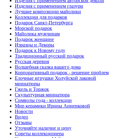
Изделия с применением авторской деколи
Изделия с применением глазури
Лучшие композиции майолики
Коллекции для подарков
Подарок Санкт-Петербурга
Морской подарок
Майолика мужчинам
Подарок женщине
Изразцы и Декоры
Подарок к Новому году
Традиционный русский подарок
Русская деревня
Волшебная сказка вашего дома
Корпоративный подарок - решение проблем
Елочные игрушки Холуйской лаковой
миниатюры
Гжель и Торжок
Скульптурная миниатюра
Символы года - коллекции
Мир керамики Ирины Анненковой
Новости
Видео
Отзывы
Уточняйте наличие и цену
Советы коллекционера