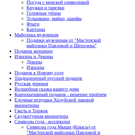
Посуда с морской символикой
Кружки и тарелки
Головные уборы
Тельняшки, майки, шарфы
Флаги
Картины
Майолика мужчинам
Подарки мужчинам от "Мастерской
майолики Павловой и Шепелева"
Подарок женщине
Изразцы и Декоры
Декоры
Изразцы
Подарок к Новому году
Традиционный русский подарок
Русская деревня
Волшебная сказка вашего дома
Корпоративный подарок - решение проблем
Елочные игрушки Холуйской лаковой
миниатюры
Гжель и Торжок
Скульптурная миниатюра
Символы года - коллекции
Символы года Мыши (Крысы) от
"Мастерской майолики Павловой и