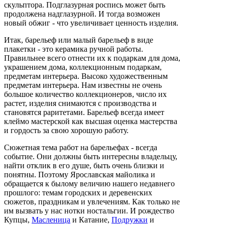
скульптора.
Подглазурная роспись может быть
продолжена надглазурной.
И тогда возможен
новый обжиг - что увеличивает ценность изделия.
Итак, барельеф или малый барельеф в виде
плакетки - это керамика ручной работы.
Правильнее всего отнести их к подаркам для дома,
украшением дома, коллекционным подаркам,
предметам интерьера.
Высоко художественным
предметам интерьера.
Нам известны не очень
большое количество коллекционеров, число их
растет, изделия снимаются с производства и
становятся раритетами.
Барельеф всегда имеет
клеймо мастерской как высшая оценка мастерства
и гордость за свою хорошую работу.
Сюжетная тема работ на барельефах - всегда
событие.
Они должны быть интересны владельцу,
найти отклик в его душе, быть очень близки и
понятны.
Поэтому Ярославская майолика и
обращается к былому величию нашего недавнего
прошлого: темам городских и деревенских
сюжетов, праздникам и увлечениям.
Как только не
им вызвать у нас нотки ностальгии.
И рождество
Купцы,
Масленица
и
Катание,
Подружки
и