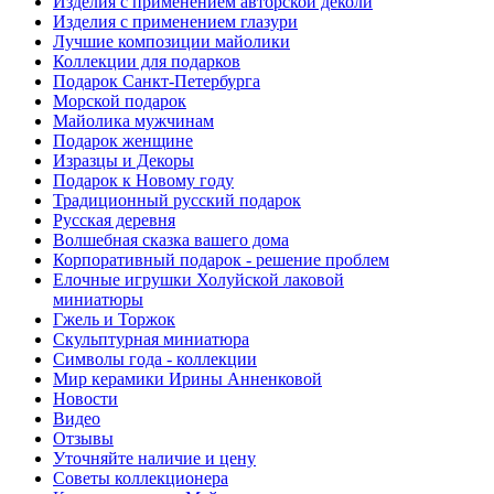
Изделия с применением авторской деколи
Изделия с применением глазури
Лучшие композиции майолики
Коллекции для подарков
Подарок Санкт-Петербурга
Морской подарок
Майолика мужчинам
Подарок женщине
Изразцы и Декоры
Подарок к Новому году
Традиционный русский подарок
Русская деревня
Волшебная сказка вашего дома
Корпоративный подарок - решение проблем
Елочные игрушки Холуйской лаковой
миниатюры
Гжель и Торжок
Скульптурная миниатюра
Символы года - коллекции
Мир керамики Ирины Анненковой
Новости
Видео
Отзывы
Уточняйте наличие и цену
Советы коллекционера