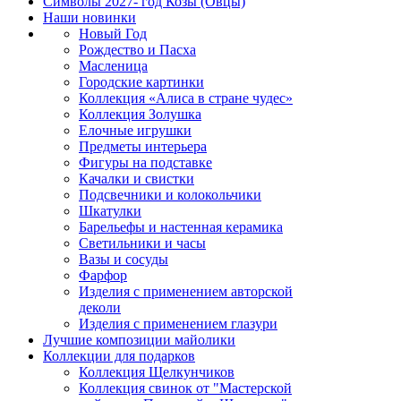
Символы 2027- год Козы (Овцы)
Наши новинки
Новый Год
Рождество и Пасха
Масленица
Городские картинки
Коллекция «Алиса в стране чудес»
Коллекция Золушка
Елочные игрушки
Предметы интерьера
Фигуры на подставке
Качалки и свистки
Подсвечники и колокольчики
Шкатулки
Барельефы и настенная керамика
Светильники и часы
Вазы и сосуды
Фарфор
Изделия с применением авторской
деколи
Изделия с применением глазури
Лучшие композиции майолики
Коллекции для подарков
Коллекция Щелкунчиков
Коллекция свинок от "Мастерской