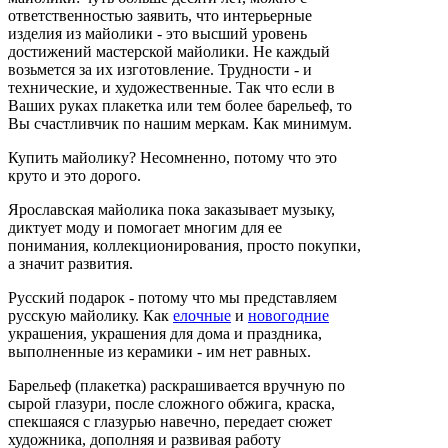
ответственностью заявить, что интерьерные
изделия из майолики - это высший уровень
достижений мастерской майолики.
Не каждый
возьмется за их изготовление.
Трудности - и
технические, и художественные.
Так что если в
Ваших руках плакетка или тем более барельеф, то
Вы счастливчик по нашим меркам.
Как минимум.
Купить майолику?
Несомненно, потому что это
круто и это дорого.
Ярославская майолика пока заказывает музыку,
диктует моду и помогает многим для ее
понимания, коллекционирования, просто покупки,
а значит развития.
Русский подарок - потому что мы представляем
русскую майолику.
Как
елочные
и
новогодние
украшения, украшения для дома и праздника,
выполненные из керамики - им нет равных.
Барельеф (плакетка) раскрашивается вручную по
сырой глазури, после сложного обжига, краска,
спекшаяся с глазурью навечно, передает сюжет
художника, дополняя и развивая работу