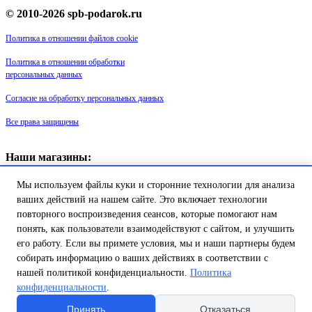
© 2010-2026 spb-podarok.ru
Политика в отношении файлов cookie
Политика в отношении обработки
персональных данных
Согласие на обработку персональных данных
Все права защищены
Наши магазины:
«Галерея майолики» - пр. Обуховской обороны, д. 105
Мы используем файлы куки и сторонние технологии для анализа
ДК им. Крупской, 1 этаж зал «Синий»
Магазин «Сувенир Кронштадта» - г. Кронштадт, ул. Петровская дом
ваших действий на нашем сайте. Это включает технологии
16/2
повторного воспроизведения сеансов, которые помогают нам
понять, как пользователи взаимодействуют с сайтом, и улучшить
Товар успешно добавлен в
его работу. Если вы примете условия, мы и наши партнеры будем
корзину!
собирать информацию о ваших действиях в соответствии с
нашей политикой конфиденциальности.
Политика
конфиденциальности
.
Продолжить покупки
Перейти в корзину
Принять
Отказаться