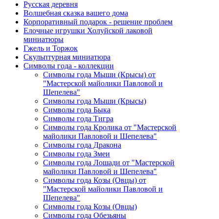
Русская деревня
Волшебная сказка вашего дома
Корпоративный подарок - решение проблем
Елочные игрушки Холуйской лаковой
миниатюры
Гжель и Торжок
Скульптурная миниатюра
Символы года - коллекции
Символы года Мыши (Крысы) от
"Мастерской майолики Павловой и
Шепелева"
Символы года Мыши (Крысы)
Символы года Быка
Символы года Тигра
Символы года Кролика от "Мастерской
майолики Павловой и Шепелева"
Символы года Дракона
Символы года Змеи
Символы года Лошади от "Мастерской
майолики Павловой и Шепелева"
Символы года Козы (Овцы) от
"Мастерской майолики Павловой и
Шепелева"
Символы года Козы (Овцы)
Символы года Обезьяны