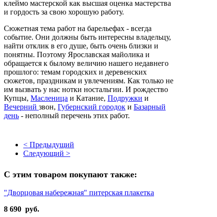
клеймо мастерской как высшая оценка мастерства
и гордость за свою хорошую работу.
Сюжетная тема работ на барельефах - всегда
событие.
Они должны быть интересны владельцу,
найти отклик в его душе, быть очень близки и
понятны.
Поэтому Ярославская майолика и
обращается к былому величию нашего недавнего
прошлого: темам городских и деревенских
сюжетов, праздникам и увлечениям.
Как только не
им вызвать у нас нотки ностальгии.
И рождество
Купцы,
Масленица
и
Катание,
Подружки
и
Вечерний
звон,
Губернский городок
и
Базарный
день
- неполный перечень этих работ.
< Предыдущий
Следующий >
С этим товаром покупают также:
"Дворцовая набережная" питерская плакетка
8 690 руб.