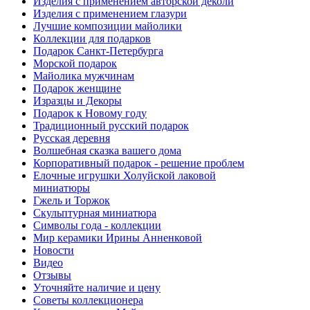
Изделия с применением авторской деколи
Изделия с применением глазури
Лучшие композиции майолики
Коллекции для подарков
Подарок Санкт-Петербурга
Морской подарок
Майолика мужчинам
Подарок женщине
Изразцы и Декоры
Подарок к Новому году
Традиционный русский подарок
Русская деревня
Волшебная сказка вашего дома
Корпоративный подарок - решение проблем
Елочные игрушки Холуйской лаковой
миниатюры
Гжель и Торжок
Скульптурная миниатюра
Символы года - коллекции
Мир керамики Ирины Анненковой
Новости
Видео
Отзывы
Уточняйте наличие и цену
Советы коллекционера