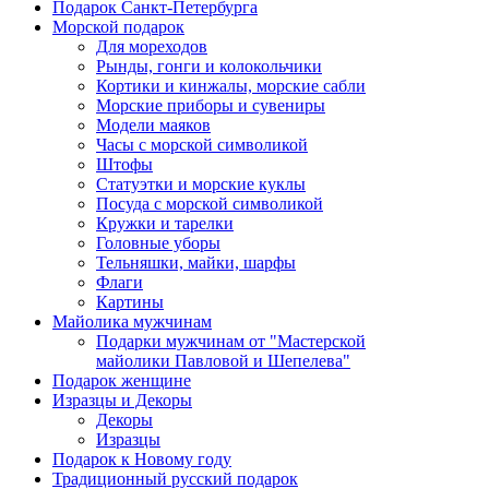
Подарок Санкт-Петербурга
Морской подарок
Для мореходов
Рынды, гонги и колокольчики
Кортики и кинжалы, морские сабли
Морские приборы и сувениры
Модели маяков
Часы с морской символикой
Штофы
Статуэтки и морские куклы
Посуда с морской символикой
Кружки и тарелки
Головные уборы
Тельняшки, майки, шарфы
Флаги
Картины
Майолика мужчинам
Подарки мужчинам от "Мастерской
майолики Павловой и Шепелева"
Подарок женщине
Изразцы и Декоры
Декоры
Изразцы
Подарок к Новому году
Традиционный русский подарок