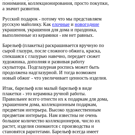
понимания, коллекционирования, просто покупки,
а значит развития.
Русский подарок - потому что мы представляем
русскую майолику.
Как
елочные
и
новогодние
украшения, украшения для дома и праздника,
выполненные из керамики - им нет равных.
Барельеф (плакетка) раскрашивается вручную по
сырой глазури, после сложного обжига, краска,
спекшаяся с глазурью навечно, передает сюжет
художника, дополняя и развивая работу
скульптора.
Подглазурная роспись может быть
продолжена надглазурной.
И тогда возможен
новый обжиг - что увеличивает ценность изделия.
Итак, барельеф или малый барельеф в виде
плакетки - это керамика ручной работы.
Правильнее всего отнести их к подаркам для дома,
украшением дома, коллекционным подаркам,
предметам интерьера.
Высоко художественным
предметам интерьера.
Нам известны не очень
большое количество коллекционеров, число их
растет, изделия снимаются с производства и
становятся раритетами.
Барельеф всегда имеет