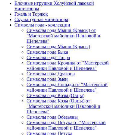
Елочные игрушки Холуйской лаковой
миниатюры
Гжель и Торжок
Скульптурная миниатюра
Символы года - коллекции
Символы года Мыши (Крысы) от
"Мастерской майолики Павловой и
Шепелева"
Символы года Мыши (Крысы)
Символы года Быка
Символы года Тигра
Символы года Кролика от "Мастерской
майолики Павловой и Шепелева"
Символы года Дракона
Символы года Змеи
Символы года Лошади от "Мастерской
майолики Павловой и Шепелева"
Символы года Козы (Овцы)
Символы года Козы (Овцы) от
"Мастерской майолики Павловой и
Шепелева"
Символы года Обезьяны
Символы года Петуха от "Мастерской
майолики Павловой и Шепелева"
Символы года Петуха