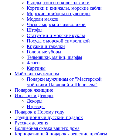
Рынды, гонги и колокольчики
Кортики и кинжалы, морские сабли
Морские приборы и сувениры
Модели маяков
Часы с морской символикой
Штофы
Статуэтки и морские куклы
Посуда с морской символикой
Кружки и тарелки
Головные уборы
Тельняшки, майки, шарфы
Флаги
Картины
Майолика мужчинам
Подарки мужчинам от "Мастерской
майолики Павловой и Шепелева"
Подарок женщине
Изразцы и Декоры
Декоры
Изразцы
Подарок к Новому году
Традиционный русский подарок
Русская деревня
Волшебная сказка вашего дома
Корпоративный подарок - решение проблем