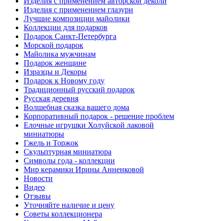
Изделия с применением авторской деколи
Изделия с применением глазури
Лучшие композиции майолики
Коллекции для подарков
Подарок Санкт-Петербурга
Морской подарок
Майолика мужчинам
Подарок женщине
Изразцы и Декоры
Подарок к Новому году
Традиционный русский подарок
Русская деревня
Волшебная сказка вашего дома
Корпоративный подарок - решение проблем
Елочные игрушки Холуйской лаковой
миниатюры
Гжель и Торжок
Скульптурная миниатюра
Символы года - коллекции
Мир керамики Ирины Анненковой
Новости
Видео
Отзывы
Уточняйте наличие и цену
Советы коллекционера