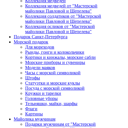
Коллекция медведей
Коллекция медведей от "Мастерской
майолики Павловой и Шепелева"
Коллекция солдатиков от "Мастерской
майолики Павловой и Шепелева"
Коллекция осликов от "Мастерской
майолики Павловой и Шепелева"
Подарок Санкт-Петербурга
Морской подарок
Для мореходов
Рынды, гонги и колокольчики
Кортики и кинжалы, морские сабли
Морские приборы и сувениры
Модели маяков
Часы с морской символикой
Штофы
Статуэтки и морские куклы
Посуда с морской символикой
Кружки и тарелки
Головные уборы
Тельняшки, майки, шарфы
Флаги
Картины
Майолика мужчинам
Подарки мужчинам от "Мастерской