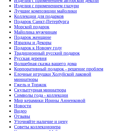
Изделия с применением авторской деколи
Изделия с применением глазури
Лучшие композиции майолики
Коллекции для подарков
Подарок Санкт-Петербурга
Морской подарок
Майолика мужчинам
Подарок женщине
Изразцы и Декоры
Подарок к Новому году
Традиционный русский подарок
Русская деревня
Волшебная сказка вашего дома
Корпоративный подарок - решение проблем
Елочные игрушки Холуйской лаковой
миниатюры
Гжель и Торжок
Скульптурная миниатюра
Символы года - коллекции
Мир керамики Ирины Анненковой
Новости
Видео
Отзывы
Уточняйте наличие и цену
Советы коллекционера