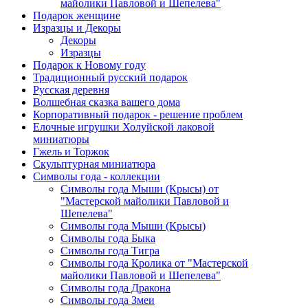
майолики Павловой и Шепелева"
Подарок женщине
Изразцы и Декоры
Декоры
Изразцы
Подарок к Новому году
Традиционный русский подарок
Русская деревня
Волшебная сказка вашего дома
Корпоративный подарок - решение проблем
Елочные игрушки Холуйской лаковой
миниатюры
Гжель и Торжок
Скульптурная миниатюра
Символы года - коллекции
Символы года Мыши (Крысы) от
"Мастерской майолики Павловой и
Шепелева"
Символы года Мыши (Крысы)
Символы года Быка
Символы года Тигра
Символы года Кролика от "Мастерской
майолики Павловой и Шепелева"
Символы года Дракона
Символы года Змеи