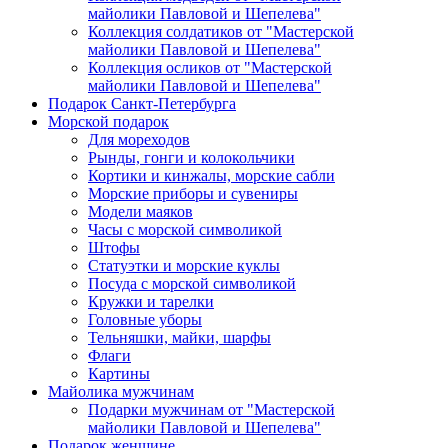
майолики Павловой и Шепелева"
Коллекция солдатиков от "Мастерской
майолики Павловой и Шепелева"
Коллекция осликов от "Мастерской
майолики Павловой и Шепелева"
Подарок Санкт-Петербурга
Морской подарок
Для мореходов
Рынды, гонги и колокольчики
Кортики и кинжалы, морские сабли
Морские приборы и сувениры
Модели маяков
Часы с морской символикой
Штофы
Статуэтки и морские куклы
Посуда с морской символикой
Кружки и тарелки
Головные уборы
Тельняшки, майки, шарфы
Флаги
Картины
Майолика мужчинам
Подарки мужчинам от "Мастерской
майолики Павловой и Шепелева"
Подарок женщине