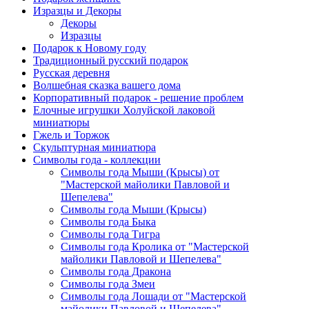
Изразцы и Декоры
Декоры
Изразцы
Подарок к Новому году
Традиционный русский подарок
Русская деревня
Волшебная сказка вашего дома
Корпоративный подарок - решение проблем
Елочные игрушки Холуйской лаковой
миниатюры
Гжель и Торжок
Скульптурная миниатюра
Символы года - коллекции
Символы года Мыши (Крысы) от
"Мастерской майолики Павловой и
Шепелева"
Символы года Мыши (Крысы)
Символы года Быка
Символы года Тигра
Символы года Кролика от "Мастерской
майолики Павловой и Шепелева"
Символы года Дракона
Символы года Змеи
Символы года Лошади от "Мастерской
майолики Павловой и Шепелева"