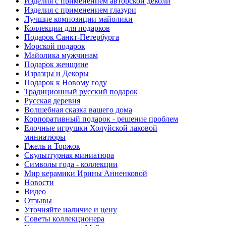
Изделия с применением авторской деколи
Изделия с применением глазури
Лучшие композиции майолики
Коллекции для подарков
Подарок Санкт-Петербурга
Морской подарок
Майолика мужчинам
Подарок женщине
Изразцы и Декоры
Подарок к Новому году
Традиционный русский подарок
Русская деревня
Волшебная сказка вашего дома
Корпоративный подарок - решение проблем
Елочные игрушки Холуйской лаковой
миниатюры
Гжель и Торжок
Скульптурная миниатюра
Символы года - коллекции
Мир керамики Ирины Анненковой
Новости
Видео
Отзывы
Уточняйте наличие и цену
Советы коллекционера