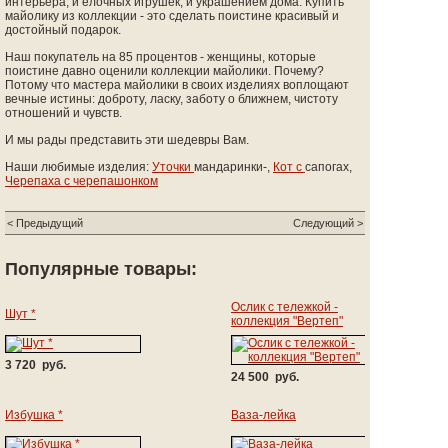
интерьера, и елочных игрушек, и украшением дома.
Купить
майолику из коллекции - это сделать поистине красивый и
достойный подарок.
Наш покупатель на 85 процентов - женщины, которые
поистине давно оценили коллекции майолики.
Почему?
Потому что мастера майолики в своих изделиях воплощают
вечные истины: доброту, ласку, заботу о ближнем, чистоту
отношений и чувств.
И мы рады представить эти шедевры Вам.
Наши любимые изделия:
Уточки
мандаринки-,
Кот с
сапогах,
Черепаха с черепашонком
< Предыдущий
Следующий >
Популярные товары:
Ослик с тележкой -
Шут *
коллекция "Вертеп"
3 720 руб.
24 500 руб.
Избушка *
Ваза-лейка