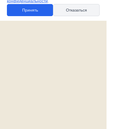
конфиденциальности
.
Свинка в юбочке**
Зимородок**
Принять
Отказаться
780 руб.
1 370 руб.
Бегемотик**
Пудель**
990 руб.
740 руб.
Пингвиненок на льдине на
Болонка**
спине**
650 руб.
1 560 руб.
© 2010-2026 spb-podarok.ru
Политика в отношении файлов cookie
Политика в отношении обработки
персональных данных
Согласие на обработку персональных данных
Все права защищены