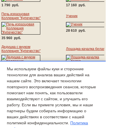
1 790 руб.
17 160 руб.
Печь изразцовая
Ученик
Коллекция "Купечество"
28 610 руб.
35 960 руб.
Дедушка с внуком
Лошадка-качалка белая
Коллекция "Купечество"
8 630 руб.
Мы используем файлы куки и сторонние
89 560 руб.
технологии для анализа ваших действий на
нашем сайте. Это включает технологии
Новые товары:
повторного воспроизведения сеансов, которые
помогают нам понять, как пользователи
Поросеночек с бантиком
Хрюша в цилиндре**
взаимодействуют с сайтом, и улучшить его
(Свинка-доченька)**
работу. Если вы примете условия, мы и наши
партнеры будем собирать информацию о
710 руб.
ваших действиях в соответствии с нашей
650 руб.
политикой конфиденциальности.
Политика