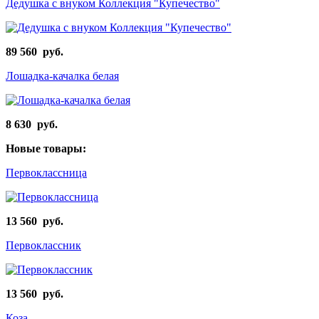
Дедушка с внуком Коллекция "Купечество"
89 560 руб.
Лошадка-качалка белая
8 630 руб.
Новые товары:
Первоклассница
13 560 руб.
Первоклассник
13 560 руб.
Коза