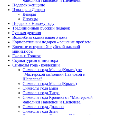
майолики Павловой и Шепелева"
Подарок женщине
Изразцы и Декоры
Декоры
Изразцы
Подарок к Новому году
Традиционный русский подарок
Русская деревня
Волшебная сказка вашего дома
Корпоративный подарок - решение проблем
Елочные игрушки Холуйской лаковой
миниатюры
Гжель и Торжок
Скульптурная миниатюра
Символы года - коллекции
Символы года Мыши (Крысы) от
"Мастерской майолики Павловой и
Шепелева"
Символы года Мыши (Крысы)
Символы года Быка
Символы года Тигра
Символы года Кролика от "Мастерской
майолики Павловой и Шепелева"
Символы года Дракона
Символы года Змеи