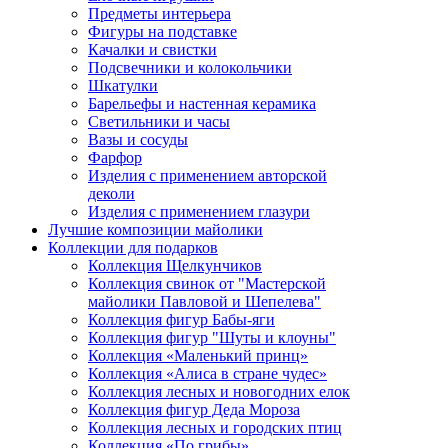
Предметы интерьера
Фигуры на подставке
Качалки и свистки
Подсвечники и колокольчики
Шкатулки
Барельефы и настенная керамика
Светильники и часы
Вазы и сосуды
Фарфор
Изделия с применением авторской
деколи
Изделия с применением глазури
Лучшие композиции майолики
Коллекции для подарков
Коллекция Щелкунчиков
Коллекция свинок от "Мастерской
майолики Павловой и Шепелева"
Коллекция фигур Бабы-яги
Коллекция фигур "Шуты и клоуны"
Коллекция «Маленький принц»
Коллекция «Алиса в стране чудес»
Коллекция лесных и новогодних елок
Коллекция фигур Деда Мороза
Коллекция лесных и городских птиц
Коллекция «По грибы»