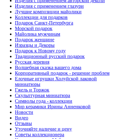
Изделия с применением авторской деколи
Изделия с применением глазури
Лучшие композиции майолики
Коллекции для подарков
Подарок Санкт-Петербурга
Морской подарок
Майолика мужчинам
Подарок женщине
Изразцы и Декоры
Подарок к Новому году
Традиционный русский подарок
Русская деревня
Волшебная сказка вашего дома
Корпоративный подарок - решение проблем
Елочные игрушки Холуйской лаковой
миниатюры
Гжель и Торжок
Скульптурная миниатюра
Символы года - коллекции
Мир керамики Ирины Анненковой
Новости
Видео
Отзывы
Уточняйте наличие и цену
Советы коллекционера