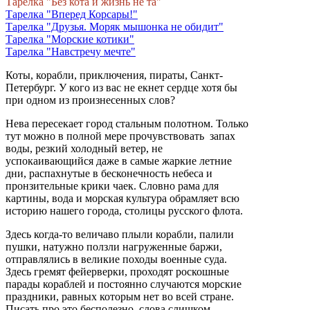
Тарелка "Без кота и жизнь не та"
Тарелка "Вперед Корсары!"
Тарелка "Друзья. Моряк мышонка не обидит"
Тарелка "Морские котики"
Тарелка "Навстречу мечте"
Коты, корабли, приключения, пираты, Санкт-
Петербург. У кого из вас не екнет сердце хотя бы
при одном из произнесенных слов?
Нева пересекает город стальным полотном. Только
тут можно в полной мере прочувствовать запах
воды, резкий холодный ветер, не
успокаивающийся даже в самые жаркие летние
дни, распахнутые в бесконечность небеса и
пронзительные крики чаек. Словно рама для
картины, вода и морская культура обрамляет всю
историю нашего города, столицы русского флота.
Здесь когда-то величаво плыли корабли, палили
пушки, натужно ползли нагруженные баржи,
отправлялись в великие походы военные суда.
Здесь гремят фейерверки, проходят роскошные
парады кораблей и постоянно случаются морские
праздники, равных которым нет во всей стране.
Писать про это бесполезно, слова слишком