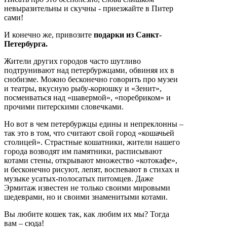
невыразительны и скучны - приезжайте в Питер
сами!
И конечно же, привозите
подарки из Санкт-
Петербурга.
Жители других городов часто шутливо
подтрунивают над петербуржцами, обвиняя их в
снобизме. Можно бесконечно говорить про музеи
и театры, вкусную рыбу-корюшку и «Зенит»,
посмеиваться над «шавермой», «поребриком» и
прочими питерскими словечками.
Но вот в чем петербуржцы едины и непреклонны –
так это в том, что считают свой город «кошачьей
столицей». Страстные кошатники, жители нашего
города возводят им памятники, расписывают
котами стены, открывают множество «котокафе»,
и бесконечно рисуют, лепят, воспевают в стихах и
музыке усатых-полосатых питомцев. Даже
Эрмитаж известен не только своими мировыми
шедеврами, но и своими знаменитыми котами.
Вы любите кошек так, как любим их мы? Тогда
вам – сюда!