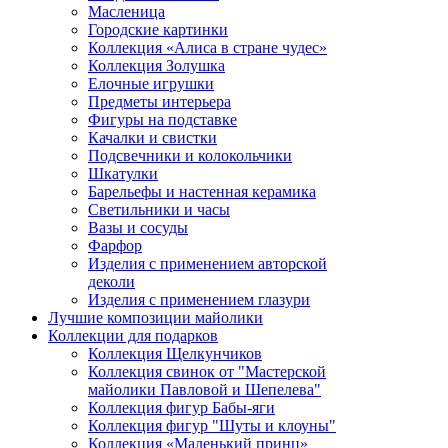
Масленица
Городские картинки
Коллекция «Алиса в стране чудес»
Коллекция Золушка
Елочные игрушки
Предметы интерьера
Фигуры на подставке
Качалки и свистки
Подсвечники и колокольчики
Шкатулки
Барельефы и настенная керамика
Светильники и часы
Вазы и сосуды
Фарфор
Изделия с применением авторской
деколи
Изделия с применением глазури
Лучшие композиции майолики
Коллекции для подарков
Коллекция Щелкунчиков
Коллекция свинок от "Мастерской
майолики Павловой и Шепелева"
Коллекция фигур Бабы-яги
Коллекция фигур "Шуты и клоуны"
Коллекция «Маленький принц»