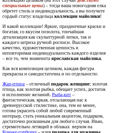
коллекцию целиком (на этот случай
действуют
специальные цены
) – тогда ваша новогодняя елка
обретет стиль и индивидуальность, а вы получите
гордый статус владельца
коллекции майолики
!
И какой коллекции! Яркие, праздничные краски и
богатая, со вкусом позолота, тончайшая
детализация как скульптурной лепки, так и
каждого штриха ручной росписи. Высокое
качество, художественная ценность и
неповторимая индивидуальность каждого изделия
– все то, чем знаменита
ярославская майолика
.
Как вся композиция целиком, каждая фигура
прекрасна и самодостаточна и по отдельности:
Жар-птица
– отличный
подарок женщине
; золотая
птица, как золотая рыбка, обещает успех, достаток
и исполнение желаний.
Рыба-кит
–
фантастическая, яркая, отсылающая нас к
древнерусской стилистике, она, тем не менее,
готова украсить собой любой современный
интерьер, стать уникальным акцентом, подарком,
достаточно роскошным для любого случая. Иван,
стремительно летящий в облаках верхом на
Коньке-горбунке
– идея
подарка для мужчины
,