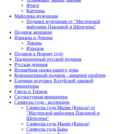
Флаги
Картины
Майолика мужчинам
Подарки мужчинам от "Мастерской
майолики Павловой и Шепелева"
Подарок женщине
Изразцы и Декоры
Декоры
Изразцы
Подарок к Новому году
Традиционный русский подарок
Русская деревня
Волшебная сказка вашего дома
Корпоративный подарок - решение проблем
Елочные игрушки Холуйской лаковой
миниатюры
Гжель и Торжок
Скульптурная миниатюра
Символы года - коллекции
Символы года Мыши (Крысы) от
"Мастерской майолики Павловой и
Шепелева"
Символы года Мыши (Крысы)
Символы года Быка