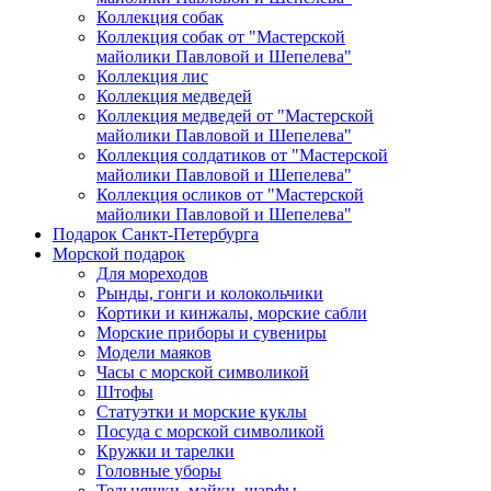
Коллекция собак
Коллекция собак от "Мастерской
майолики Павловой и Шепелева"
Коллекция лис
Коллекция медведей
Коллекция медведей от "Мастерской
майолики Павловой и Шепелева"
Коллекция солдатиков от "Мастерской
майолики Павловой и Шепелева"
Коллекция осликов от "Мастерской
майолики Павловой и Шепелева"
Подарок Санкт-Петербурга
Морской подарок
Для мореходов
Рынды, гонги и колокольчики
Кортики и кинжалы, морские сабли
Морские приборы и сувениры
Модели маяков
Часы с морской символикой
Штофы
Статуэтки и морские куклы
Посуда с морской символикой
Кружки и тарелки
Головные уборы
Тельняшки, майки, шарфы