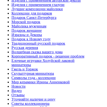
Изделия с применением авторской деколи
Изделия с применением глазури
Лучшие композиции майолики
Коллекции для подарков
Подарок Санкт-Петербурга
Морской подарок
Майолика мужчинам
Подарок женщине
Изразцы и Декоры
Подарок к Новому году
Традиционный русский подарок
Русская деревня
Волшебная сказка вашего дома
Корпоративный подарок - решение проблем
Елочные игрушки Холуйской лаковой
миниатюры
Гжель и Торжок
Скульптурная миниатюра
Символы года - коллекции
Мир керамики Ирины Анненковой
Новости
Видео
Отзывы
Уточняйте наличие и цену
Советы коллекционера