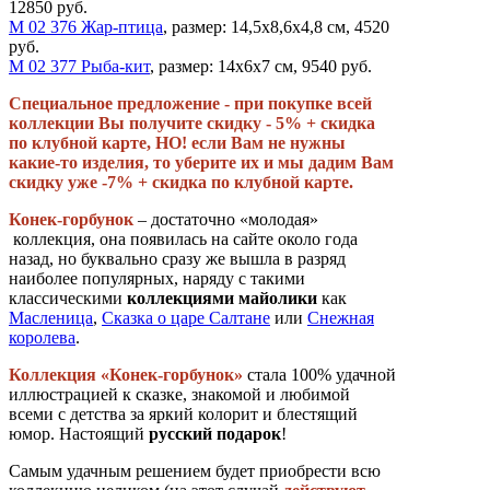
12850 руб.
М 02 376 Жар-птица
, размер: 14,5х8,6х4,8 см, 4520
руб.
М 02 377 Рыба-кит
, размер: 14х6х7 см, 9540 руб.
Специальное предложение - при покупке всей
коллекции Вы получите скидку - 5% + скидка
по клубной карте, НО! если Вам не нужны
какие-то изделия, то уберите их и мы дадим Вам
скидку уже -7% + скидка по клубной карте.
Конек-горбунок
– достаточно «молодая»
коллекция, она появилась на сайте около года
назад, но буквально сразу же вышла в разряд
наиболее популярных, наряду с такими
классическими
коллекциями майолики
как
Масленица
,
Сказка о царе Салтане
или
Снежная
королева
.
Коллекция «Конек-горбунок»
стала 100% удачной
иллюстрацией к сказке, знакомой и любимой
всеми с детства за яркий колорит и блестящий
юмор. Настоящий
русский подарок
!
Самым удачным решением будет приобрести всю