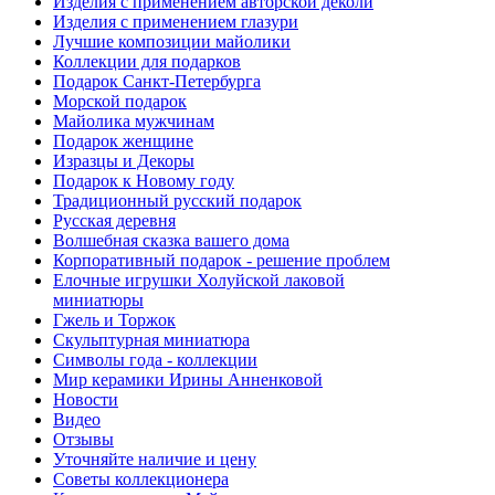
Изделия с применением авторской деколи
Изделия с применением глазури
Лучшие композиции майолики
Коллекции для подарков
Подарок Санкт-Петербурга
Морской подарок
Майолика мужчинам
Подарок женщине
Изразцы и Декоры
Подарок к Новому году
Традиционный русский подарок
Русская деревня
Волшебная сказка вашего дома
Корпоративный подарок - решение проблем
Елочные игрушки Холуйской лаковой
миниатюры
Гжель и Торжок
Скульптурная миниатюра
Символы года - коллекции
Мир керамики Ирины Анненковой
Новости
Видео
Отзывы
Уточняйте наличие и цену
Советы коллекционера