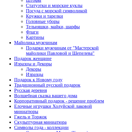
Штофы
Статуэтки и морские куклы
Посуда с морской символикой
Кружки и тарелки
Головные уборы
Тельняшки, майки, шарфы
Флаги
Картины
Майолика мужчинам
Подарки мужчинам от "Мастерской
майолики Павловой и Шепелева"
Подарок женщине
Изразцы и Декоры
Декоры
Изразцы
Подарок к Новому году
Традиционный русский подарок
Русская деревня
Волшебная сказка вашего дома
Корпоративный подарок - решение проблем
Елочные игрушки Холуйской лаковой
миниатюры
Гжель и Торжок
Скульптурная миниатюра
Символы года - коллекции