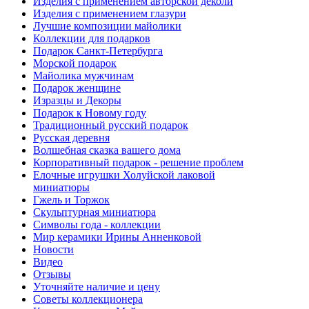
Изделия с применением авторской деколи
Изделия с применением глазури
Лучшие композиции майолики
Коллекции для подарков
Подарок Санкт-Петербурга
Морской подарок
Майолика мужчинам
Подарок женщине
Изразцы и Декоры
Подарок к Новому году
Традиционный русский подарок
Русская деревня
Волшебная сказка вашего дома
Корпоративный подарок - решение проблем
Елочные игрушки Холуйской лаковой
миниатюры
Гжель и Торжок
Скульптурная миниатюра
Символы года - коллекции
Мир керамики Ирины Анненковой
Новости
Видео
Отзывы
Уточняйте наличие и цену
Советы коллекционера