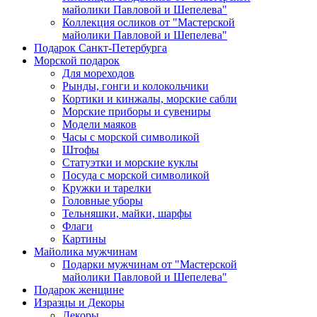
майолики Павловой и Шепелева"
Коллекция осликов от "Мастерской
майолики Павловой и Шепелева"
Подарок Санкт-Петербурга
Морской подарок
Для мореходов
Рынды, гонги и колокольчики
Кортики и кинжалы, морские сабли
Морские приборы и сувениры
Модели маяков
Часы с морской символикой
Штофы
Статуэтки и морские куклы
Посуда с морской символикой
Кружки и тарелки
Головные уборы
Тельняшки, майки, шарфы
Флаги
Картины
Майолика мужчинам
Подарки мужчинам от "Мастерской
майолики Павловой и Шепелева"
Подарок женщине
Изразцы и Декоры
Декоры