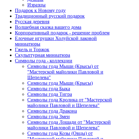
Изразцы
Подарок к Новому году
Традиционный русский подарок
Русская деревня
Волшебная сказка вашего дома
Корпоративный подарок - решение проблем
Елочные игрушки Холуйской лаковой
миниатюры
Гжель и Торжок
Скульптурная миниатюра
Символы года - коллекции
Символы года Мыши (Крысы) от
"Мастерской майолики Павловой и
Шепелева"
Символы года Мыши (Крысы)
Символы года Быка
Символы года Тигра
Символы года Кролика от "Мастерской
майолики Павловой и Шепелева"
Символы года Дракона
Символы года Змеи
Символы года Лошади от "Мастерской
майолики Павловой и Шепелева"
Символы года Козы (Овцы) от
"Мастерской майолики Павловой и