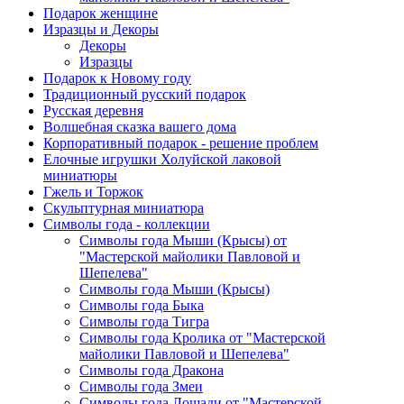
Подарок женщине
Изразцы и Декоры
Декоры
Изразцы
Подарок к Новому году
Традиционный русский подарок
Русская деревня
Волшебная сказка вашего дома
Корпоративный подарок - решение проблем
Елочные игрушки Холуйской лаковой
миниатюры
Гжель и Торжок
Скульптурная миниатюра
Символы года - коллекции
Символы года Мыши (Крысы) от
"Мастерской майолики Павловой и
Шепелева"
Символы года Мыши (Крысы)
Символы года Быка
Символы года Тигра
Символы года Кролика от "Мастерской
майолики Павловой и Шепелева"
Символы года Дракона
Символы года Змеи
Символы года Лошади от "Мастерской