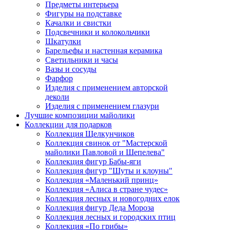
Предметы интерьера
Фигуры на подставке
Качалки и свистки
Подсвечники и колокольчики
Шкатулки
Барельефы и настенная керамика
Светильники и часы
Вазы и сосуды
Фарфор
Изделия с применением авторской
деколи
Изделия с применением глазури
Лучшие композиции майолики
Коллекции для подарков
Коллекция Щелкунчиков
Коллекция свинок от "Мастерской
майолики Павловой и Шепелева"
Коллекция фигур Бабы-яги
Коллекция фигур "Шуты и клоуны"
Коллекция «Маленький принц»
Коллекция «Алиса в стране чудес»
Коллекция лесных и новогодних елок
Коллекция фигур Деда Мороза
Коллекция лесных и городских птиц
Коллекция «По грибы»