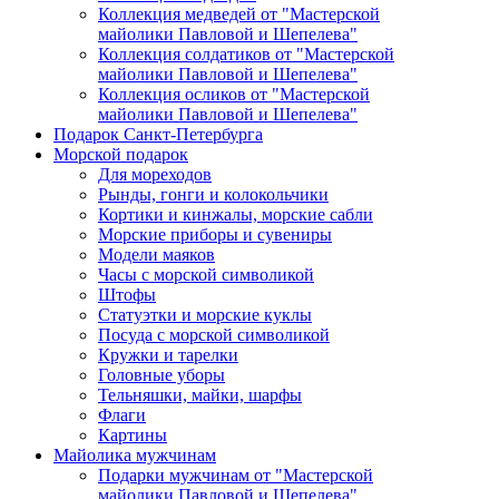
Коллекция медведей от "Мастерской
майолики Павловой и Шепелева"
Коллекция солдатиков от "Мастерской
майолики Павловой и Шепелева"
Коллекция осликов от "Мастерской
майолики Павловой и Шепелева"
Подарок Санкт-Петербурга
Морской подарок
Для мореходов
Рынды, гонги и колокольчики
Кортики и кинжалы, морские сабли
Морские приборы и сувениры
Модели маяков
Часы с морской символикой
Штофы
Статуэтки и морские куклы
Посуда с морской символикой
Кружки и тарелки
Головные уборы
Тельняшки, майки, шарфы
Флаги
Картины
Майолика мужчинам
Подарки мужчинам от "Мастерской
майолики Павловой и Шепелева"