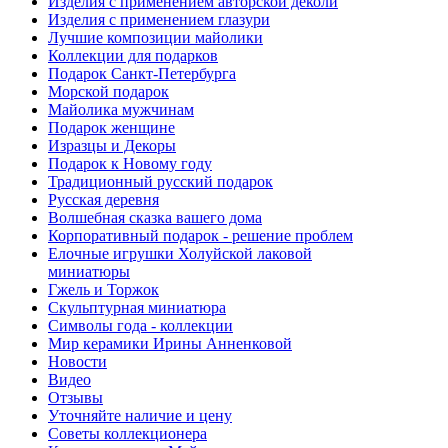
Изделия с применением авторской деколи
Изделия с применением глазури
Лучшие композиции майолики
Коллекции для подарков
Подарок Санкт-Петербурга
Морской подарок
Майолика мужчинам
Подарок женщине
Изразцы и Декоры
Подарок к Новому году
Традиционный русский подарок
Русская деревня
Волшебная сказка вашего дома
Корпоративный подарок - решение проблем
Елочные игрушки Холуйской лаковой
миниатюры
Гжель и Торжок
Скульптурная миниатюра
Символы года - коллекции
Мир керамики Ирины Анненковой
Новости
Видео
Отзывы
Уточняйте наличие и цену
Советы коллекционера