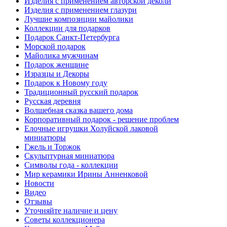
Изделия с применением авторской деколи
Изделия с применением глазури
Лучшие композиции майолики
Коллекции для подарков
Подарок Санкт-Петербурга
Морской подарок
Майолика мужчинам
Подарок женщине
Изразцы и Декоры
Подарок к Новому году
Традиционный русский подарок
Русская деревня
Волшебная сказка вашего дома
Корпоративный подарок - решение проблем
Елочные игрушки Холуйской лаковой
миниатюры
Гжель и Торжок
Скульптурная миниатюра
Символы года - коллекции
Мир керамики Ирины Анненковой
Новости
Видео
Отзывы
Уточняйте наличие и цену
Советы коллекционера