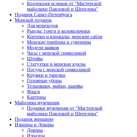
Коллекция осликов от "Мастерской
майолики Павловой и Шепелева"
Подарок Санкт-Петербурга
Морской подарок
Для мореходов
Рынды, гонги и колокольчики
Кортики и кинжалы, морские сабли
Морские приборы и сувениры
Модели маяков
Часы с морской символикой
Штофы
Статуэтки и морские куклы
Посуда с морской символикой
Кружки и тарелки
Головные уборы
Тельняшки, майки, шарфы
Флаги
Картины
Майолика мужчинам
Подарки мужчинам от "Мастерской
майолики Павловой и Шепелева"
Подарок женщине
Изразцы и Декоры
Декоры
Изразцы