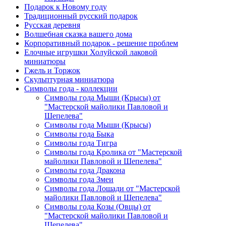
Подарок к Новому году
Традиционный русский подарок
Русская деревня
Волшебная сказка вашего дома
Корпоративный подарок - решение проблем
Елочные игрушки Холуйской лаковой
миниатюры
Гжель и Торжок
Скульптурная миниатюра
Символы года - коллекции
Символы года Мыши (Крысы) от
"Мастерской майолики Павловой и
Шепелева"
Символы года Мыши (Крысы)
Символы года Быка
Символы года Тигра
Символы года Кролика от "Мастерской
майолики Павловой и Шепелева"
Символы года Дракона
Символы года Змеи
Символы года Лошади от "Мастерской
майолики Павловой и Шепелева"
Символы года Козы (Овцы) от
"Мастерской майолики Павловой и
Шепелева"