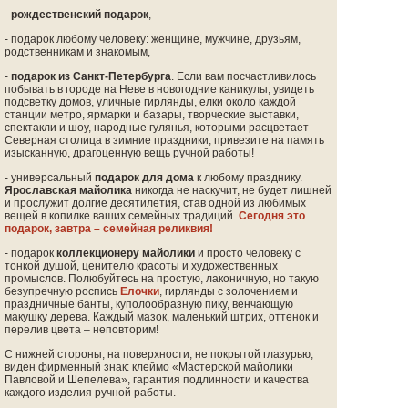
-
рождественский подарок
,
- подарок любому человеку: женщине, мужчине, друзьям,
родственникам и знакомым,
-
подарок из Санкт-Петербурга
. Если вам посчастливилось
побывать в городе на Неве в новогодние каникулы, увидеть
подсветку домов, уличные гирлянды, елки около каждой
станции метро, ярмарки и базары, творческие выставки,
спектакли и шоу, народные гулянья, которыми расцветает
Северная столица в зимние праздники, привезите на память
изысканную, драгоценную вещь ручной работы!
- универсальный
подарок для дома
к любому празднику.
Ярославская майолика
никогда не наскучит, не будет лишней
и прослужит долгие десятилетия, став одной из любимых
вещей в копилке ваших семейных традиций.
Сегодня это
подарок, завтра – семейная реликвия!
- подарок
коллекционеру майолики
и просто человеку с
тонкой душой, ценителю красоты и художественных
промыслов. Полюбуйтесь на простую, лаконичную, но такую
безупречную роспись
Елочки
, гирлянды с золочением и
праздничные банты, куполообразную пику, венчающую
макушку дерева. Каждый мазок, маленький штрих, оттенок и
перелив цвета – неповторим!
С нижней стороны, на поверхности, не покрытой глазурью,
виден фирменный знак: клеймо «Мастерской майолики
Павловой и Шепелева», гарантия подлинности и качества
каждого изделия ручной работы.