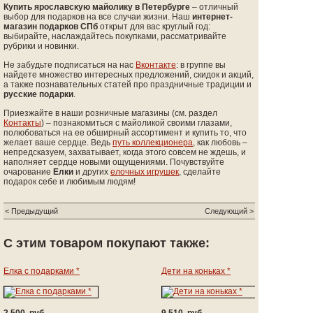
Купить ярославскую майолику в Петербурге
– отличный
выбор для подарков на все случаи жизни. Наш
интернет-
магазин подарков СПб
открыт для вас круглый год:
выбирайте, наслаждайтесь покупками, рассматривайте
рубрики и новинки.
Не забудьте подписаться на нас
Вконтакте
: в группе вы
найдете множество интересных предложений, скидок и акций,
а также познавательных статей про праздничные традиции и
русские подарки
.
Приезжайте в наши розничные магазины (см. раздел
Контакты
) – познакомиться с майоликой своими глазами,
полюбоваться на ее обширный ассортимент и купить то, что
желает ваше сердце. Ведь
путь коллекционера
, как любовь –
непредсказуем, захватывает, когда этого совсем не ждешь, и
наполняет сердце новыми ощущениями. Почувствуйте
очарование
Елки
и других
елочных игрушек
, сделайте
подарок себе и любимым людям!
< Предыдущий
Следующий >
С этим товаром покупают также:
Елка с подарками *
Дети на коньках *