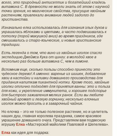
всего, это природный антисептик и богатейший кладезь
витамина С. В древности не могли знать об этом с научной
точки зрения, но магические свойства, присущие хвойным
растениям, привлекали внимание людей задолго до
христианства.
Изначально елка использовалась для изгнания злых духов и
украшалась яблоками и цветами, а часто подвешивалась к
потолку (порой макушкой вниз) во время праздников, где
смешивались и старо-языческие, и новые христианские
традиции.
Есть легенда о том, что вино из хвойных иголок спасло
экспедицию Джеймса Кука от цинги: в молодой хвое в
несколько раз больше витамина С, чем в лимоне.
Вспомним еще, сколько пользы способно принести это
чудесное дерево! А именно: варенье из шишек, добавление
хвои в настойки и наливки домашнего производства для
придания напиткам пикантной нотки. Кроме того, хвойные
иголки отлично подходят для принятия ванны: это и польза
для кожи, и укрепление иммунитета, и хорошее подспорье
для быстрого заживления мелких ранок. Если вы любите
хвойный аромат и легкую горчинку, несколько елочных
иголок можно бросить и в заварочный чайник.
Но елочка – это не только полезное растение, но и целитель
наших душ, главная королева праздника, самое красивое
украшение домашнего очага. Представляем вам подвесную
игрушку
Елка
«Мастерской майолики Павловой и Шепелева».
Елка
как идея для подарка: