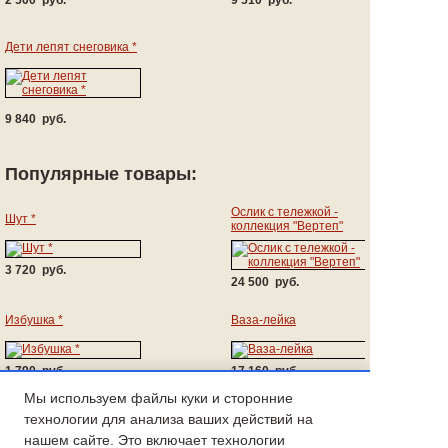
2 500 руб.
9 510 руб.
Дети лепят снеговика *
9 840 руб.
Популярные товары:
Ослик с тележкой -
Шут *
коллекция "Вертеп"
3 720 руб.
24 500 руб.
Избушка *
Ваза-лейка
1 790 руб.
17 160 руб.
Мы используем файлы куки и сторонние
Печь изразцовая
Ученик
Коллекция "Купечество"
технологии для анализа ваших действий на
нашем сайте. Это включает технологии