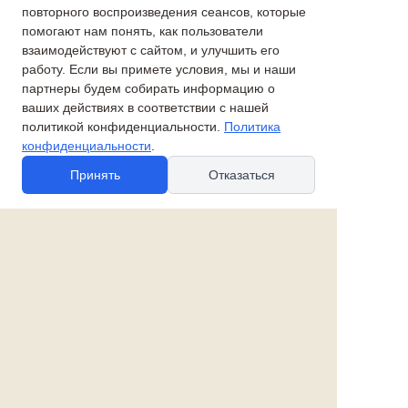
повторного воспроизведения сеансов, которые
28 610 руб.
помогают нам понять, как пользователи
35 960 руб.
взаимодействуют с сайтом, и улучшить его
Дедушка с внуком
работу. Если вы примете условия, мы и наши
Лошадка-качалка белая
Коллекция "Купечество"
партнеры будем собирать информацию о
ваших действиях в соответствии с нашей
политикой конфиденциальности.
Политика
8 630 руб.
89 560 руб.
конфиденциальности
.
Принять
Отказаться
Новые товары:
Елка Новогодняя
Елка с зайчиком
34 940 руб.
4 480 руб.
Заснеженная елка из
Ель малая с золотыми
коллекции «Серебряное
шарами со звездой
копытце»
7 640 руб.
7 810 руб.