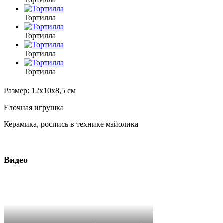
Тортилла
Тортилла
Тортилла
Тортилла
Размер: 12х10х8,5 см
Елочная игрушка
Керамика, роспись в технике майолика
Видео