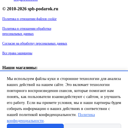
© 2010-2026 spb-podarok.ru
Политика в отношении файлов cookie
Политика в отношении обработки
персональных данных
Согласие на обработку персональных данных
Все права защищены
Наши магазины:
«Галерея майолики» - пр. Обуховской обороны, д. 105
Мы используем файлы куки и сторонние технологии для анализа
ДК им. Крупской, 1 этаж зал «Синий»
Магазин «Сувенир Кронштадта» - г. Кронштадт, ул. Петровская дом
ваших действий на нашем сайте. Это включает технологии
16/2
повторного воспроизведения сеансов, которые помогают нам
понять, как пользователи взаимодействуют с сайтом, и улучшить
Товар успешно добавлен в
его работу. Если вы примете условия, мы и наши партнеры будем
корзину!
собирать информацию о ваших действиях в соответствии с
нашей политикой конфиденциальности.
Политика
конфиденциальности
.
Продолжить покупки
Перейти в корзину