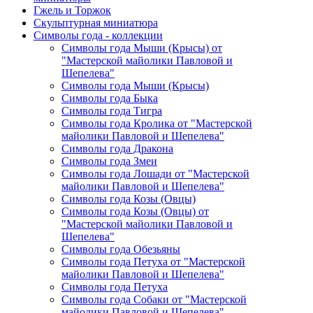
Гжель и Торжок
Скульптурная миниатюра
Символы года - коллекции
Символы года Мыши (Крысы) от
"Мастерской майолики Павловой и
Шепелева"
Символы года Мыши (Крысы)
Символы года Быка
Символы года Тигра
Символы года Кролика от "Мастерской
майолики Павловой и Шепелева"
Символы года Дракона
Символы года Змеи
Символы года Лошади от "Мастерской
майолики Павловой и Шепелева"
Символы года Козы (Овцы)
Символы года Козы (Овцы) от
"Мастерской майолики Павловой и
Шепелева"
Символы года Обезьяны
Символы года Петуха от "Мастерской
майолики Павловой и Шепелева"
Символы года Петуха
Символы года Собаки от "Мастерской
майолики Павловой и Шепелева"