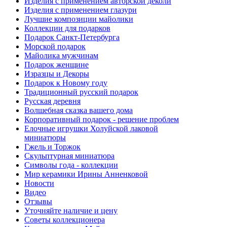
Изделия с применением авторской деколи
Изделия с применением глазури
Лучшие композиции майолики
Коллекции для подарков
Подарок Санкт-Петербурга
Морской подарок
Майолика мужчинам
Подарок женщине
Изразцы и Декоры
Подарок к Новому году
Традиционный русский подарок
Русская деревня
Волшебная сказка вашего дома
Корпоративный подарок - решение проблем
Елочные игрушки Холуйской лаковой
миниатюры
Гжель и Торжок
Скульптурная миниатюра
Символы года - коллекции
Мир керамики Ирины Анненковой
Новости
Видео
Отзывы
Уточняйте наличие и цену
Советы коллекционера