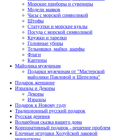
Морские приборы и сувениры
Модели маяков
Часы с морской символикой
Штофы
Статуэтки и морские куклы
Посуда с морской символикой
Кружки и тарелки
Головные уборы
Тельняшки, майки, шарфы
Флаги
Картины
Майолика мужчинам
Подарки мужчинам от "Мастерской
майолики Павловой и Шепелева"
Подарок женщине
Изразцы и Декоры
Декоры
Изразцы
Подарок к Новому году
Традиционный русский подарок
Русская деревня
Волшебная сказка вашего дома
Корпоративный подарок - решение проблем
Елочные игрушки Холуйской лаковой
миниатюры